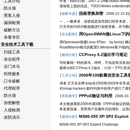
工具介绍
作者：baoz日期：2007-2-1http://baoz.net
·
请保留上面的信息。TODO:firefox extenti
防火墙
·
扭曲变换加密
【破解专题】
2006-12-15 
黑客入侵
·
一，一般来讲，加密就是加壳我们经常考虑，
漏洞检测
·
行文件的代码与数据都进行加密变换，作为数
破解方法
·
用OpenSWAN做Linux下的
【安全配制】
杀毒专区
·
用Openswan组建Linux IPSec by toor
安全技术工具下载
RoadWarrior模式的配置5.Windows客户端的[
扫描工具
·
CCProxy 6.2溢出学习笔记
【漏洞分析】
2
攻击程序
·
写给像我一样的菜鸟，呵呵，不知道有没有说错话
后门木马
·
最新出的CCProxy 6.2溢出，小试一下PS:其实漏洞出
拒绝服务
·
2006年100款最佳安全工具
【工具介绍】
口令破解
·
译者:天天安全网 tulip在2000和2003年非
代理程序
·
对nmap-hackers 邮件列表中的用户进
防火墙
PPPoE验证与利用
·
【黑客教学】
2006-10-1
加密解密
·
本文根据黑防2005年第8期《PPPoE验
务发展迅速，宽带用户呈爆炸式的增长，运营商
入侵检测
·
MS06-055 XP-SP2 Exploit
【漏洞分析】
攻防演示
·
MS06-055 XP-SP2 Exploit Cha