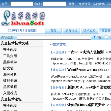
会员：
密码：
免费注册
|
忘记密码
|
会
2026年8月9日 星期日
首页
编程论坛
技术文档
黑客安
内容搜索：
网页
安全技术技术文档
● 技术文档
安全配制
·
一次linux肉鸡入侵检测
【入侵检测】
2007
工具介绍
·
创建时间：2007-01-02文章属性：原创文章提交：fat
黑客教学
·
http://xsec.org 作者：baoz日期：2006-11-18http
防火墙
·
WordPress wp-trackba
【漏洞分析】
漏洞分析
·
WordPress wp-trackback.php漏洞分析 文/Sup
破解专题
·
Injection Vulnerability [1] Code:wp-trackba
黑客编程
·
新浪UC ActiveX多个远程栈
【漏洞分析】
入侵检测
·
新浪UC ActiveX多个远程栈溢出漏洞 CVE: 暂
http://www.51uc.com 细节: 漏洞的起因
安全技术论坛
让你的Linux桌面更安全
【安全配制】
200
安全配制
·