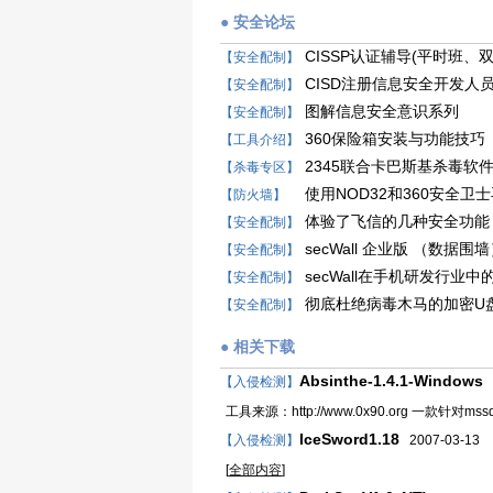
● 安全论坛
CISSP认证辅导(平时班
【安全配制】
CISD注册信息安全开发人
【安全配制】
图解信息安全意识系列
【安全配制】
360保险箱安装与功能技巧
【工具介绍】
2345联合卡巴斯基杀毒软
【杀毒专区】
使用NOD32和360安全
【防火墙】
体验了飞信的几种安全功能
【安全配制】
secWall 企业版 （数据围
【安全配制】
secWall在手机研发行业中
【安全配制】
彻底杜绝病毒木马的加密U
【安全配制】
● 相关下载
Absinthe-1.4.1-Windows
【入侵检测】
2
工具来源：http://www.0x90.org 一款针对mssq
IceSword1.18
【入侵检测】
2007-03-13
[
全部内容
]