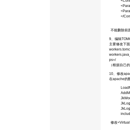
<Conn
<Para
<Para
</Con
不能删除前
9、编辑TOMCA
主要修改下面
workers.tomc
workers.java
ps=/
（根据自己的设
10、修改ap
在apache的配置
LoadM
AddMo
JkWor
JkLog
JkLog
inclu
修改<Virtu