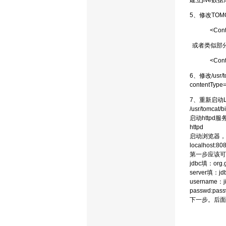
建立jive数
5、修改TOMC
<Cont
或者类似部分
<Cont
6、修改/usr/to
contentType=
7、重新启动L
/usr/tomcat/b
启动http
httpd
启动浏览器，
localhost:80
第一步应该可
jdbc填：org.g
server填：jdbc
username：j
passwd:pass
下一步。后面