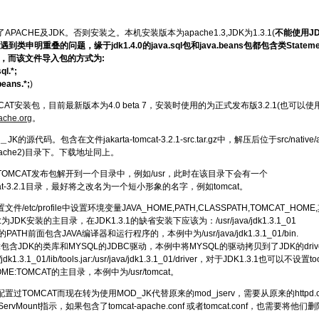
PACHE及JDK。否则安装之。本机安装版本为apache1.3,JDK为1.3.1(
不能使用JD
类申明重叠的问题，缘于jdk1.4.0的java.sql包和java.beans包都包含类Statement
nt类，而该文件导入包的方式为:
ql.*;
beans.*;
)
CAT安装包，目前最新版本为4.0 beta 7，安装时使用的为正式发布版3.2.1(也可以使
pache.org
。
K的源代码。包含在文件jakarta-tomcat-3.2.1-src.tar.gz中，解压后位于src/nati
e/apache2)目录下。下载地址同上。
TOMCAT发布包解开到一个目录中，例如/usr，此时在该目录下会有一个
tomcat-3.2.1目录，最好将之改名为一个短小形象的名字，例如tomcat。
件/etc/profile中设置环境变量JAVA_HOME,PATH,CLASSPATH,TOMCAT_HOME
:为JDK安装的主目录，在JDK1.3.1的缺省安装下应该为：/usr/java/jdk1.3.1_01
的PATH前面包含JAVA编译器和运行程序的，本例中为/usr/java/jdk1.3.1_01/bin.
TH:包含JDK的类库和MYSQL的JDBC驱动，本例中将MYSQL的驱动拷贝到了JDK的dr
/jdk1.3.1_01/lib/tools.jar:/usr/java/jdk1.3.1_01/driver，对于JDK1.3.1也可
OME:TOMCAT的主目录，本例中为/usr/tomcat。
置过TOMCAT而现在转为使用MOD_JK代替原来的mod_jserv，需要从原来的httpd.c
ervMount指示，如果包含了tomcat-apache.conf 或者tomcat.conf，也需要将他们