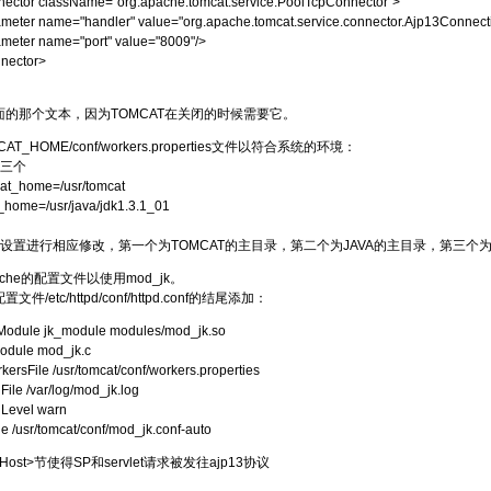
ector className="org.apache.tomcat.service.PoolTcpConnector">
meter name="handler" value="org.apache.tomcat.service.connector.Ajp13Connect
meter name="port" value="8009"/>
nector>
面的那个文本，因为TOMCAT在关闭的时候需要它。
T_HOME/conf/workers.properties文件以符合系统的环境：
三个
at_home=/usr/tomcat
_home=/usr/java/jdk1.3.1_01
置进行相应修改，第一个为TOMCAT的主目录，第二个为JAVA的主目录，第三个为系统路
ache的配置文件以使用mod_jk。
文件/etc/httpd/conf/httpd.conf的结尾添加：
odule jk_module modules/mod_jk.so
dule mod_jk.c
kersFile /usr/tomcat/conf/workers.properties
File /var/log/mod_jk.log
Level warn
de /usr/tomcat/conf/mod_jk.conf-auto
alHost>节使得SP和servlet请求被发往ajp13协议