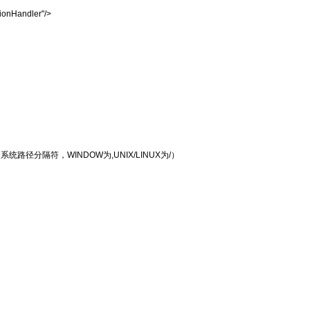
ionHandler"/>
径分隔符，WINDOW为,UNIX/LINUX为/）