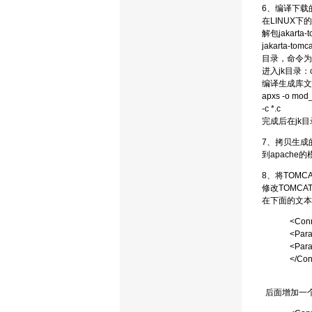
6、编译下载的
在LINUX下
解包jakarta-
jakarta-t
目录，命令为 cp .
进入jk目录：cd 
编译生成库文
apxs -o mod_jk
-c *.c
完成后在jk目
7、拷贝生成的
到apache
8、将TOMC
修改TOMCAT_H
在下面的文本
<Conn
<Para
<Para
</Con
后面增加一