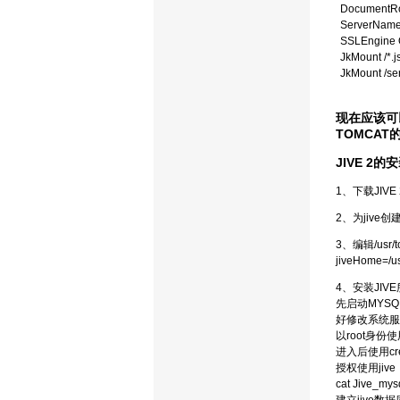
DocumentRo
ServerName
SSLEngine
JkMount /*.j
JkMount /ser
现在应该可以通
TOMCAT
JIVE 2的
1、下载JIVE
2、为jive创
3、编辑/usr/
jiveHome=/u
4、安装JIV
先启动MYS
好修改系统服
以root身份使用my
进入后使用crea
授权使用jive：g
cat Jive_mysq