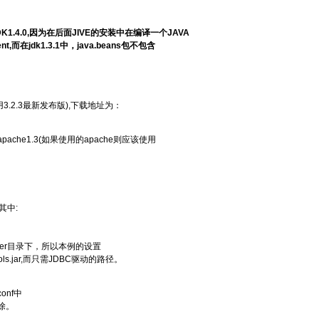
K1.4.0,因为在后面JIVE的安装中在编译一个JAVA
,而在jdk1.3.1中，java.beans包不包含
用3.2.3最新发布版),下载地址为：
ve/apache1.3(如果使用的apache则应该使用
,其中:
iver目录下，所以本例的设置
以不设置tools.jar,而只需JDBC驱动的路径。
onf中
删除。