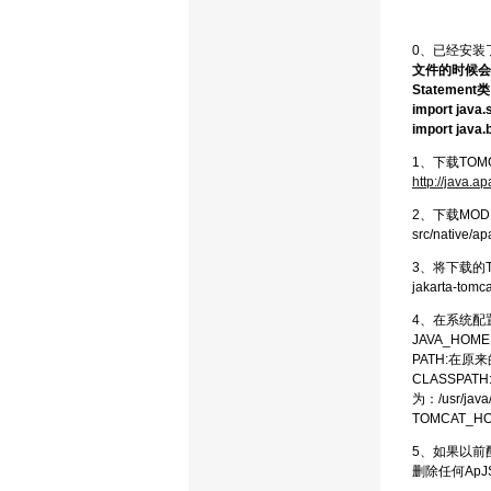
0、已经安装了A
文件的时候会遇到
Stateme
import java.s
import java.
1、下载TOM
http://java.a
2、下载MOD＿J
src/nativ
3、将下载的
jakarta-
4、在系统配置文
JAVA_HOME
PATH:在原来
CLASSPA
为：/usr/java
TOMCAT_H
5、如果以前配
删除任何ApJS