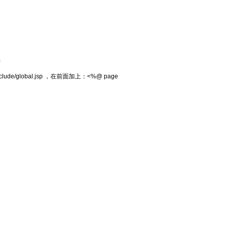
>
min/include/global.jsp ，在前面加上：<%@ page