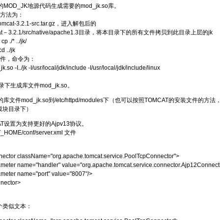
MOD_JK地源代码生成需要的mod_jk.so库。
的方法为：
tomcat-3.2.1-src.tar.gz，进入解包后的
omcat－3.2.1/src/native/apache1.3目录，将本目录下的所有文件拷贝到此目录上层的jk
/* ../jk/
../jk
件，命令为：
.so -I../jk -I/usr/local/jdk/include -I/usr/local/jdk/include/linux
录下生成库文件mod_jk.so。
库文件mod_jk.so到/etc/httpd/modules下（也可以按照TOMCAT的安装文件
的模块目录下）
AT设置为支持更好的Ajpv13协议。
OME/conf/server.xml 文件
ector className="org.apache.tomcat.service.PoolTcpConnector">
meter name="handler" value="org.apache.tomcat.service.connector.Ajp12Connect
meter name="port" value="8007"/>
nector>
个类似文本：