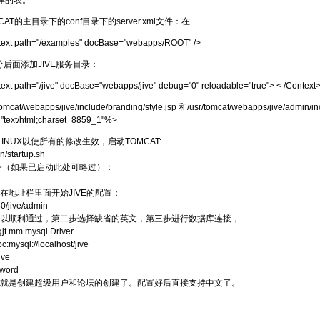
据库的表。
AT的主目录下的conf目录下的server.xml文件：在
ext path="/examples" docBase="webapps/ROOT" />
后面添加JIVE服务目录：
ext path="/jive" docBase="webapps/jive" debug="0" reloadable="true"> < /Context
mcat/webapps/jive/include/branding/style.jsp 和/usr/tomcat/webapps/jive/ad
"text/html;charset=8859_1"%>
INUX以使所有的修改生效，启动TOMCAT:
in/startup.sh
d服务（如果已启动此处可略过）：
在地址栏里面开始JIVE的配置：
80/jive/admin
以顺利通过，第二步选择缺省的英文，第三步进行数据库连接，
jt.mm.mysql.Driver
:mysql://localhost/jive
ive
word
就是创建超级用户和论坛的创建了。配置好后直接支持中文了。