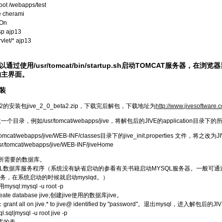
ot /webapps/test
 cherami
 On
sp ajp13
vlet/* ajp13
过使用/usr/tomcat/bin/startup.sh启动TOMCAT服务器，在浏览器
的主界面。
安装
 2的安装包jive_2_0_beta2.zip，下载完后解包，下载地址为
http://www.jivesoftware.
建一个目录，例如/usr/tomcat/webapps/jive，将解包后的JIVE的application
tomcat/webapps/jive/WEB-INF/classes目录下的jive_init.properties 文
sr/tomcat/webapps/jive/WEB-INF/jiveHome
E所需要的数据库。
QL数据库服务程序（系统没有缺省启动的参看有关书籍启动MYSQL服务器。一般可通过以
务，在系统启动的时候就启动myslqd。）
sql:mysql -u root -p
te database jive;创建jive使用的数据库jive。
rant all on jive.* to jive@ identified by "password"。退出mysql，进入解
l.sql|mysql -u root jive -p