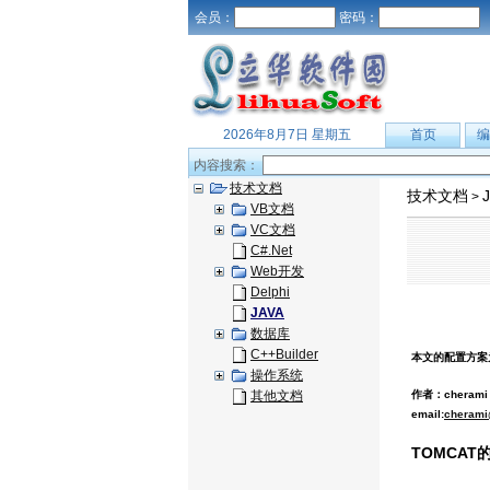
会员：
密码：
2026年8月7日 星期五
首页
编
内容搜索：
技术文档
技术文档
>
VB文档
VC文档
C#.Net
Web开发
Delphi
JAVA
数据库
C++Builder
本文的配置方案为：Lin
操作系统
其他文档
作者：cherami
email:
cherami
TOMCAT