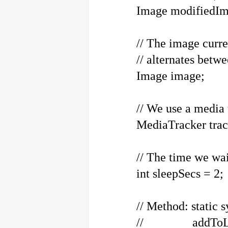
Image modifiedIm
// The image curren
// alternates betwe
Image image;
// We use a media t
MediaTracker trac
// The time we wait 
int sleepSecs = 2;
// Method: static s
// addToList(C