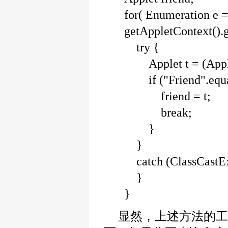
for( Enumeration e 
getAppletContext().
try {
Applet t = (Applet
if ("Friend".equal
friend = t;
break;
}
}
catch (ClassCastEx
}
}
显然，上述方法的工作