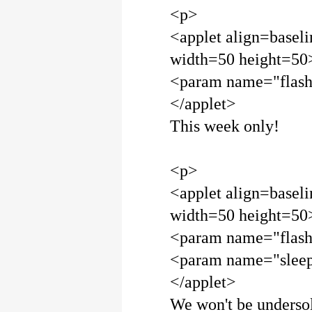
<p>
<applet align=basel
width=50 height=50
<param name="flash
</applet>
This week only!
<p>
<applet align=basel
width=50 height=50
<param name="flash
<param name="slee
</applet>
We won't be underso