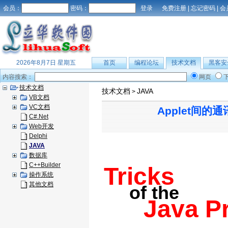
会员：
密码：
免费注册
|
忘记密码
|
会
2026年8月7日 星期五
首页
编程论坛
技术文档
黑客安
内容搜索：
网页
技术文档
技术文档
JAVA
>
VB文档
VC文档
Applet间的通讯(1
C#.Net
Web开发
Delphi
JAVA
数据库
C++Builder
Tricks
操作系统
其他文档
of the
Java Pro