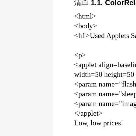
清单
1.1. ColorRel
<html>
<body>
<h1>Used Applets S
<p>
<applet align=basel
width=50 height=50
<param name="flash
<param name="slee
<param name="image
</applet>
Low, low prices!