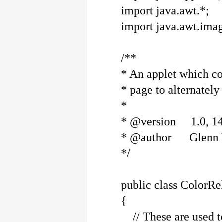
import java.awt.*;
import java.awt.imag
/**
* An applet which co
* page to alternately
*
* @version 1.0, 1
* @author Glenn 
*/
public class ColorR
{
// These are used to 