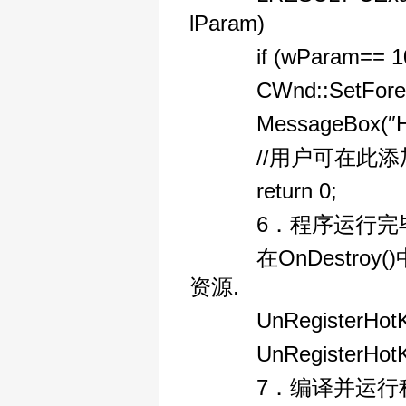
lParam)
if (wParam== 10
CWnd::SetFor
MessageBox(″Hell
//用户可在此添
return 0;
6．程序运行完
在OnDestroy()
资源.
UnRegisterHotKe
UnRegisterHotKe
7．编译并运行