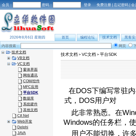
会员：
密码：
免费注册
|
忘记密码
|
会
2026年8月6日 星期四
首页
编程论坛
技术文档
黑客安
内容搜索：
网页
技术文档
技术文档
VC文档
平台SDK
>
>
VB文档
VC文档
窗体界面
网络通讯
COM/控件
MFC应用
在DOS下编写常驻内
平台SDK
数据库
式，DOS用户对
系统硬件
其他文档
此非常熟悉。在Win
C#.Net
Windows的任务栏，
Web开发
Delphi
用户不能切换，许多
JAVA