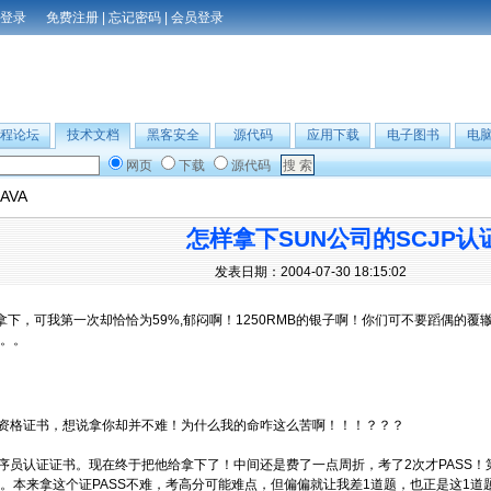
免费注册
|
忘记密码
|
会员登录
程论坛
技术文档
黑客安全
源代码
应用下载
电子图书
电
网页
下载
源代码
JAVA
怎样拿下SUN公司的SCJP认
发表日期：2004-07-30 18:15:02
易拿下，可我第一次却恰恰为59%,郁闷啊！1250RMB的银子啊！你们可不要蹈偶的覆
。。
JP资格证书，想说拿你却并不难！为什么我的命咋这么苦啊！！！？？？
VA程序员认证证书。现在终于把他给拿下了！中间还是费了一点周折，考了2次才PASS！第一
。本来拿这个证PASS不难，考高分可能难点，但偏偏就让我差1道题，也正是这1道题，