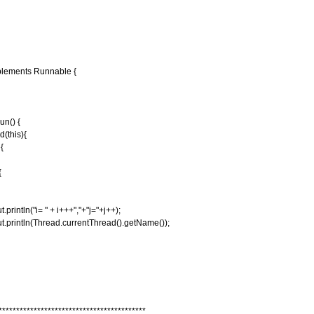
plements Runnable {
un() {
d(this){
{
{
intln("i= " + i+++","+"j="+j++);
rintln(Thread.currentThread().getName());
******************************************