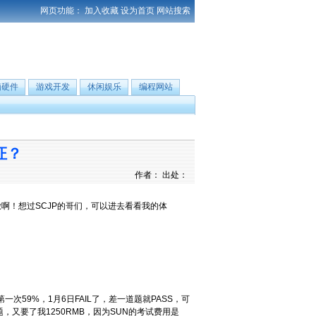
网页功能：
加入收藏
设为首页
网站搜索
脑硬件
游戏开发
休闲娱乐
编程网站
证？
作者： 出处：
辙啊！想过SCJP的哥们，可以进去看看我的体
次59%，1月6日FAIL了，差一道题就PASS，可
又要了我1250RMB，因为SUN的考试费用是