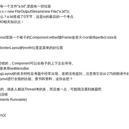
一个文件"a.txt",里面有一些垃圾
o = new FileOutputStream(new File("a.txt"));
？a.txt变成了0字节，这是io的最后的一个考点
IO相关知识点！
Layout里面一个格子的Component either随Frame改变大小or保持perfect size在
面BorderLayout的north位置是菜单的好位置
是错的，Component可以在格子的上下左右等等。
菜单用setMenuBar
BagLayout的有关特性在考题中经常出现，老师没有提到，注意将它在sl-275的附录
ayout进行全面的比较。查书和资料，这你会把？
ead的，很多人都说Thread考的多，而且难一点，可能我没遇到难题吧
我没错
ements Runnable{
n(){