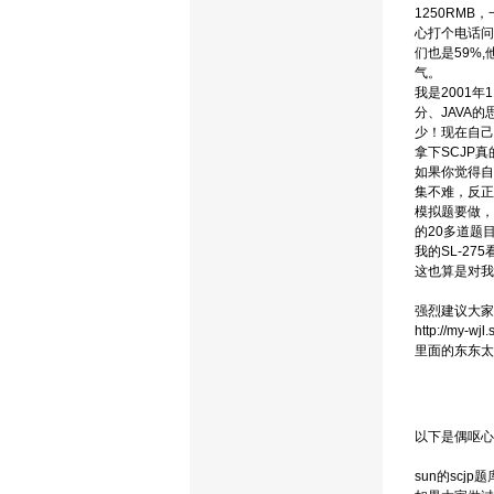
1250RM
心打个电话问
们也是59%
气。
我是2001
分、JAVA
少！现在自己
拿下SCJP
如果你觉得自
集不难，反正
模拟题要做，
的20多道题目
我的SL-2
这也算是对我
强烈建议大家
http://my-wjl
里面的东东太
以下是偶呕心
sun的sc