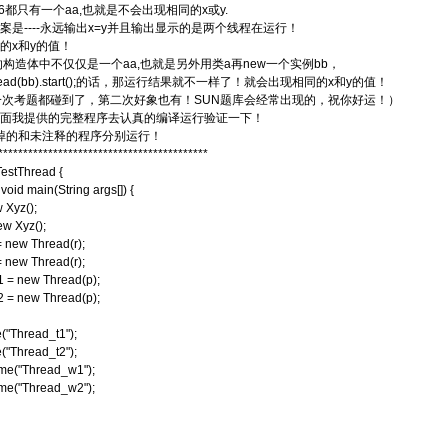
6都只有一个aa,也就是不会出现相同的x或y.
案是----永远输出x=y并且输出显示的是两个线程在运行！
的x和y的值！
d的构造体中不仅仅是一个aa,也就是另外用类a再new一个实例bb，
read(bb).start();的话，那运行结果就不一样了！就会出现相同的x和y的值！
一次考题都碰到了，第二次好象也有！SUN题库会经常出现的，祝你好运！）
面我提供的完整程序去认真的编译运行验证一下！
释掉的和未注释的程序分别运行！
******************************************
TestThread {
 void main(String args[]) {
 Xyz();
w Xyz();
 new Thread(r);
 new Thread(r);
 = new Thread(p);
 = new Thread(p);
"Thread_t1");
"Thread_t2");
e("Thread_w1");
e("Thread_w2");