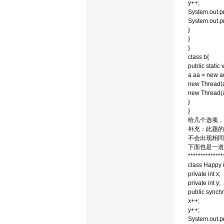
y++;
System.out.pr
System.out.
}
}
}
class b{
public static 
a aa = new a(
new Thread(aa
new Thread(aa
}
}
给几个选项，
补充：此题的
不会出现相同
下面也是一道
**************
class Happy
private int x;
private int y;
public synchr
x++;
y++;
System.out.pr