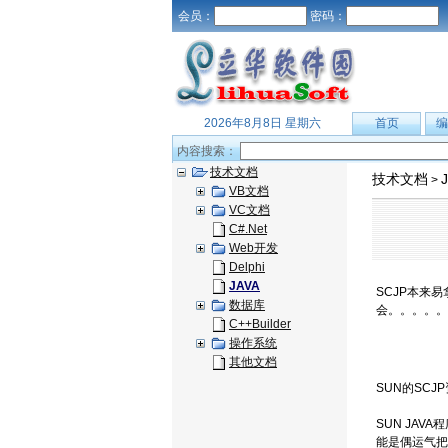
会员：
密码：
2026年8月8日 星期六
首页
编
内容搜索：
技术文档
技术文档
>
VB文档
VC文档
C#.Net
Web开发
Delphi
JAVA
SCJP本来
数据库
会。。。。。
C++Builder
操作系统
其他文档
SUN的SC
SUN JA
能是偶运气把