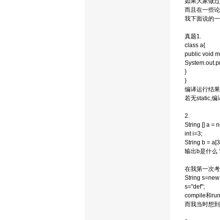
如果大家做过几
而且在一些论
我下面说的一
真题1.
class a{
public void m
System.out.pri
}
}
编译运行结果
若无static,
2.
String [] a
int i=3;
String b = a[3
输出b是什么
在我第一次考
String s=ne
s="def";
compile
而我当时想到S