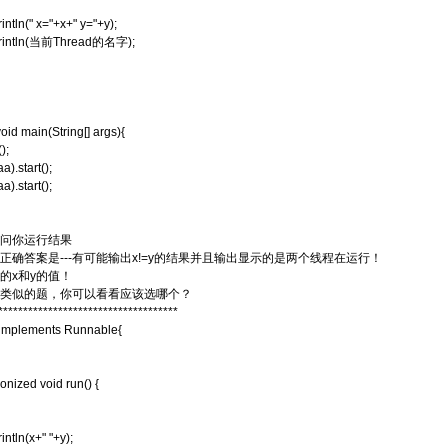
intln(" x="+x+" y="+y);
println(当前Thread的名字);
void main(String[] args){
);
).start();
).start();
问你运行结果
正确答案是---有可能输出x!=y的结果并且输出显示的是两个线程在运行！
的x和y的值！
类似的题，你可以看看应该选哪个？
************************************
 implements Runnable{
onized void run() {
intln(x+" "+y);