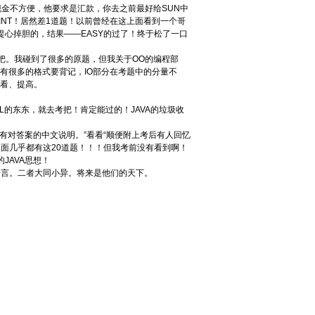
用现金不方便，他要求是汇款，你去之前最好给SUN中
INT！居然差1道题！以前曾经在这上面看到一个哥
提心掉胆的，结果――EASY的过了！终于松了一口
拟题把。我碰到了很多的原题，但我关于OO的编程部
，有很多的格式要背记，IO部分在考题中的分量不
看看、提高。
IL的东东，就去考把！肯定能过的！JAVA的垃圾收
套有对答案的中文说明。”看看“顺便附上考后有人回忆
我第一次考试里面几乎都有这20道题！！！但我考前没有看到啊！
JAVA思想！
#语言。二者大同小异。将来是他们的天下。