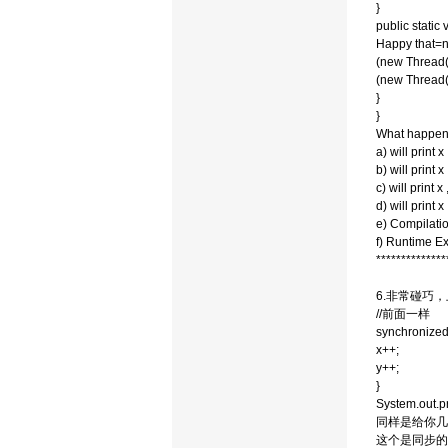
}
public static 
Happy that=
(new Thread(th
(new Thread(th
}
}
What happens
a) will print x
b) will print 
c) will print x
d) will print 
e) Compilatio
f) Runtime Ex
**************
6.非常碰巧
//前面一样
synchronized(
x++;
y++;
}
System.out.p
同样是给你几
这个是同步的