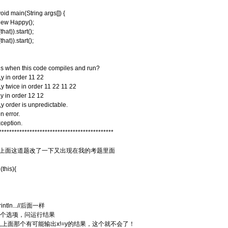
void main(String args[]) {
new Happy();
at)).start();
at)).start();
 when this code compiles and run?
 ,y in order 11 22
x ,y twice in order 11 22 11 22
 ,y in order 12 12
x ,y order is unpredictable.
n error.
ception.
*********************************************
，上面这道题改了一下又出现在我的考题里面
this){
rintln...//后面一样
个选项，问运行结果
,上面那个有可能输出x!=y的结果，这个就不会了！