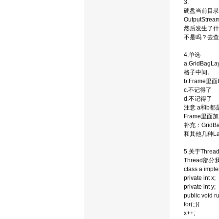
3.
硬盘当前目录有
OutputStream 
然后发生了什么
不是吗？去查
4.单选
a.GridBag
格子中间。
b.Frame里
c.不记得了
d.不记得了
注意 a和b都
Frame里面加
补充：Grid
和其他几种L
5.关于Thr
Thread部分
class a impl
private int x;
private int y;
public void ru
for(;;){
x++;