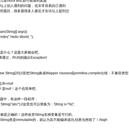
道mock test,就可能遇到真题
坛上别人遇到的问题，也非常容易自己遇到
些题目，很多题很多人最近才在论坛上提到过
ain(String[] args){
ntln(" Hello World. ");
是什么？这题大家都会吧。
编译通过，RUN则抛出Exception!
 = new String[20];//若把String换成Wapper classes或primitive,compile出错：不兼容类
];//b=null
？是null！这个也简单吧。
题中，有这样一段程序：
w String("abc");//这里也可以替换为：String s="hij";
和run都是正确的！这样改变String实例变量是可行的。
tring类是immutable的，就认为其不能编译成功,结果当然错了！//sigh