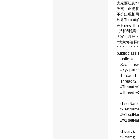
大家要注意5,
补充：正确答
不会出现相同
如果Threa
并且new Th
（5和6我第
大家可以把下
//大家将注
**************
public class 
public static
Xyz r = new
//Xyz p = ne
Thread t1 =
Thread t2 =
//Thread w1
//Thread w2
t1.setName(
t2.setName(
//w1.setNam
//w2.setNam
t1.start();
t2.start();