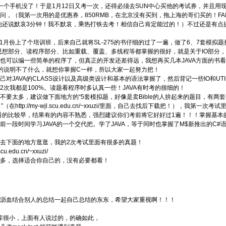
B，一个手机没了！于是1月12日又考一次，还得必须去SUN中心买他的考试券，并且
问，（我第一次用的是优惠券，850RMB，在北京没有买到，拖上海的哥们买的！FA
,他还说默哀3分钟！我不默哀，乘热打铁去考！相信自己肯定能过的！）不过还是有点
年11月份上了个培训班，后来自己就将SL-275的书仔细的过了一遍，做了6、7套模
的思想部分、读程序部分、比如重载、覆盖、多线程等都掌握的很好，就是关于IO部分
也可以编一些简单的程序了，但真正的开发还差得远，我想再买几本JAVA方面的书
真的说明不了什么，就想你掌握C一样，所以大家一起努力把！
己对JAVA的CLASS设计以及高级类设计和基本的语法掌握了，然后背记一些IO和UT
2次我都是100%。读题看程序时多认真一些！JAVA有时考的很细的！
不要太多，建议做下面地方的“5套模拟题，好像是卖Bible的人拚起来的题目，有两
”（在http://my-wjl.scu.edu.cn/~xxuzi/里面，自己去找后下载把！），
75看的比较早，结果有的内容不熟悉，强烈建议你们考前将它好好过1遍！！！掌握基本的
前一段时间学习JAVA的一个交代把。学了JAVA，等于同时也掌握了M$新推出的C
去下面的地方逛逛，我的2次考试里面有很多的真题！
.scu.edu.cn/~xxuzi/
多，选择适合你自己的，没有必要都看！
沥血结合别人的总结一起自己总结的东东，希望大家重视啊！！！
jp题库很小，上面有人说过的，的确如此，