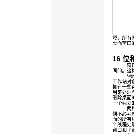
域，所有
桌面窗口
16
位
窗
同的。这
Wi
工作站对
拥有一些
用来处理
删除桌面
一个独立
两
候不必考
面的所有
个线程处
窗口和子