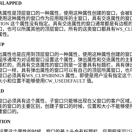
RLAPPED
迭属性是顶层窗口的一种属性，使用这种属性创建的窗口，会被
使用这种属性的窗口作为应用程序的主窗口，具有交迭属性的窗
TION
这个属性没有指定。具有交迭属性的窗口通常都是有边框
口，也可以所属其他的顶层窗口，所有的这类窗口都具有
WS_CL
属性。
UP
出属性也是应用到顶层窗口的一种属性，使用这种属性创建的窗
程序通常为对话框窗口设置这个属性，弹出属性和交迭属性的主
题栏的，而具有交迭属性的窗口则是一定要具有标题栏，具有弹
窗口一样，具有弹出属性的窗口可以有自己的顶层所属窗口，也
窗口必须具有
WS_CLIPSIBINGS
属性，即使是用户没有指定这个
大小和位置不能够使用
CW_USEDEFAULT
值。
LD
窗口必须具有这个属性，子窗口只能够出现在父窗口的客户区域
性的窗口的主要区别，创建子窗口的时候，位置和大小不能够使
建窗口的。
TION
设置这个属性的时候，窗口的最上头会有标题栏，应用程序可以