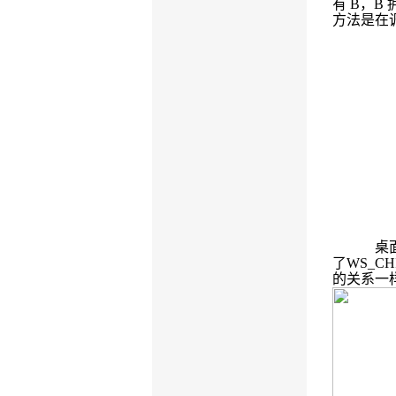
有
B
，
B
方法是在
桌
了
WS_CH
的关系一