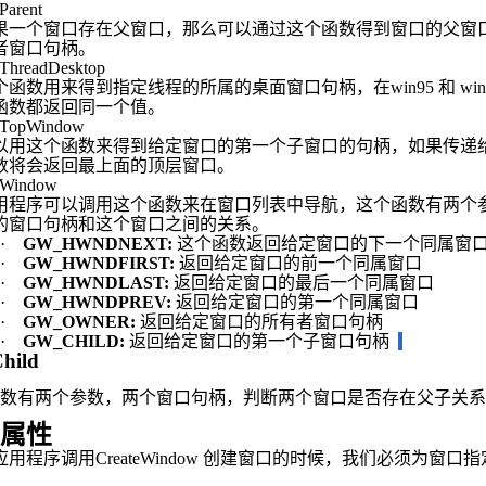
Parent
果一个窗口存在父窗口，那么可以通过这个函数得到窗口的父窗
者窗口句柄。
ThreadDesktop
个函数用来得到指定线程的所属的桌面窗口句柄，在
win95
和
wi
函数都返回同一个值。
tTopWindow
以用这个函数来得到给定窗口的第一个子窗口的句柄，如果传递
数将会返回最上面的顶层窗口。
tWindow
用程序可以调用这个函数来在窗口列表中导航，这个函数有两个
的窗口句柄和这个窗口之间的关系。
·
GW_HWNDNEXT:
这个函数返回给定窗口的下一个同属窗
·
GW_HWNDFIRST:
返回给定窗口的前一个同属窗口
·
GW_HWNDLAST:
返回给定窗口的最后一个同属窗口
·
GW_HWNDPREV:
返回给定窗口的第一个同属窗口
·
GW_OWNER:
返回给定窗口的所有者窗口句柄
·
GW_CHILD:
返回给定窗口的第一个子窗口句柄
Child
函数有两个参数，两个窗口句柄，判断两个窗口是否存在父子关
属性
应用程序调用
CreateWindow
创建窗口的时候，我们必须为窗口指