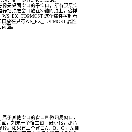
示的，哪一部分是被遮盖的。
好像是桌面窗口的子窗口，所有顶层窗
理器把顶层窗口放在
Z
轴的顶上，这样
。
WS_EX_TOPMOST
这个属性控制着
窗口放在具有
WS_EX_TOPMOST
属性
在前面。
，属于其他窗口的窗口叫做归属窗口，
前面，如果一个宿主窗口最小化，那么
藏掉。如果有三个窗口
A
、
B
、
C
，
A
拥