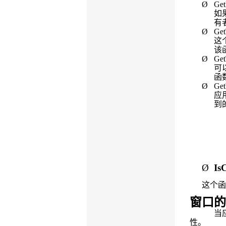
Ø
Get
如
有
Ø
Get
这
该
Ø
Ge
可
函
Ø
Ge
应
到
Ø
Is
这个
窗口的
当
性。