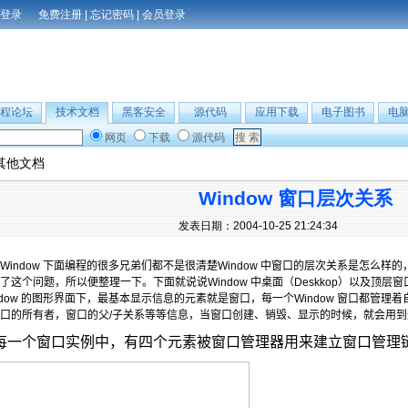
免费注册
|
忘记密码
|
会员登录
程论坛
技术文档
黑客安全
源代码
应用下载
电子图书
电
网页
下载
源代码
其他文档
Window 窗口层次关系
发表日期：2004-10-25 21:24:34
Window
下面编程的很多兄弟们都不是很清楚
Window
中窗口的层次关系是怎么样的
了这个问题，所以便整理一下。下面就说说
Window
中桌面（
Deskkop
）以及顶层窗
dow
的图形界面下，最基本显示信息的元素就是窗口，每一个
Window
窗口都管理着
口的所有者，窗口的父
/
子关系等等信息，当窗口创建、销毁、显示的时候，就会用到
每一个窗口实例中，有四个元素被窗口管理器用来建立窗口管理