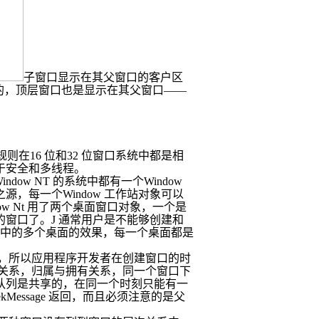
子窗口显示在其父窗口的客户区
的，顶层窗口也是显示在其父窗口――
规则在
16
位和
32
位窗口系统中都是相
于安全和多线程。
indow NT
的系统中都有一个
Window
之源，每一个
Window
工作站对象可以
ow Nt
用了两个桌面窗口对象，一个是
的窗口了。
J
通常用户是不能够创建和
中的多个桌面的效果，每一个桌面都是
，所以应用程序开发者在创建窗口的时
关系，归属与拥有关系，同一个窗口下
队列是共享的，在同一个时刻只能有一
ekMessage
返回，而且必须注意的是父