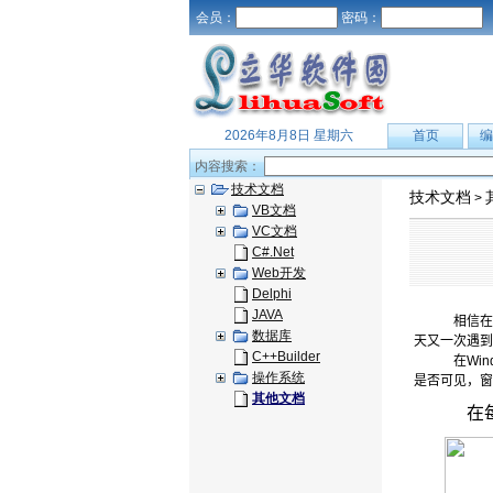
会员：
密码：
2026年8月8日 星期六
首页
编
内容搜索：
技术文档
技术文档
>
VB文档
VC文档
C#.Net
Web开发
Delphi
JAVA
相信在
数据库
天又一次遇到
C++Builder
在
Win
操作系统
是否可见，窗
其他文档
在