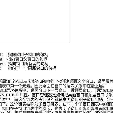
d
：
指向窗口子窗口的句柄
nt
：
指向窗口父窗口的句柄
er
：
指向窗口所有者的句柄
：
指向下一个同属窗口的句柄
所周知当
Window
初始化的时候，它创建桌面这个窗口，桌面覆
链表中第一个元素。因此桌面在窗口的层次关系中在最上层。
窗口层次关系中，桌面窗口下一层窗口叫做顶层窗口，顶层窗口
WS_CHILD
属性。窗口管理器是如何把桌面窗口和顶层窗口联系
链表中，而这个链表的头存储的就是桌面窗口的子窗口句柄，每
口了。这个链表被称为子窗口链表，在同一个子窗口链表中的窗
。窗口在子窗口链表中的次序，也表明了窗口距离距离桌面窗口