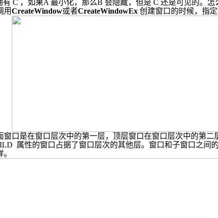
拥有
C
，如果
A
最小化，那么
B
会隐藏，但是
C
还是可见的。怎
调用
CreateWindow
或者
CreateWindowEx
创建窗口的时候，指定
面窗口是在窗口层次中的第一层，顶层窗口在窗口层次中的第二
ILD
属性的窗口占据了窗口层次的其他层。窗口和子窗口之间
样。