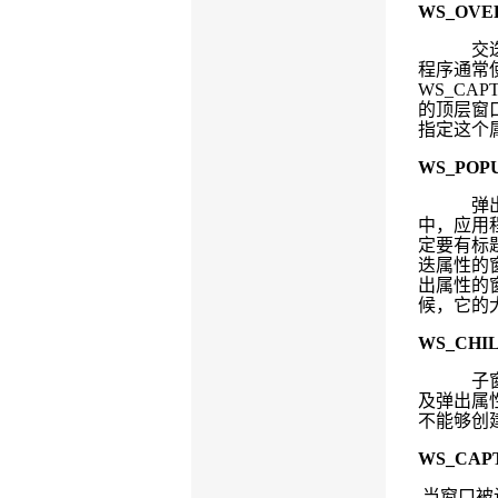
WS_OVE
交
程序通常
WS_CAP
的顶层窗
指定这个
WS_POP
弹
中，应用
定要有标
迭属性的
出属性的
候，它的
WS_CHI
子
及弹出属
不能够创
WS_CAP
当窗口被