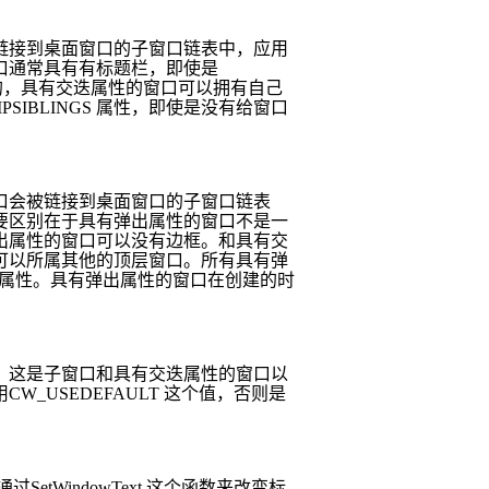
链接到桌面窗口的子窗口链表中，应用
口通常具有有标题栏，即使是
的，具有交迭属性的窗口可以拥有自己
IPSIBLINGS
属性，即使是没有给窗口
口会被链接到桌面窗口的子窗口链表
要区别在于具有弹出属性的窗口不是一
出属性的窗口可以没有边框。和具有交
可以所属其他的顶层窗口。所有具有弹
属性。具有弹出属性的窗口在创建的时
，这是子窗口和具有交迭属性的窗口以
用
CW_USEDEFAULT
这个值，否则是
通过
SetWindowText
这个函数来改变标