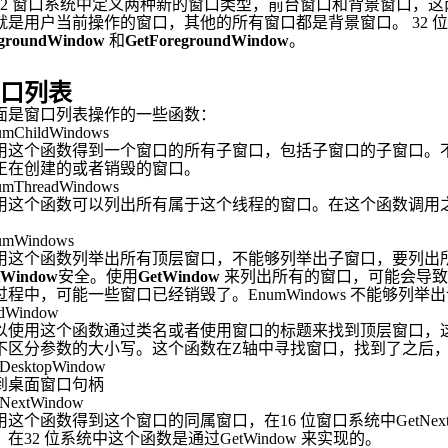
32
窗口系统中定义两种新的窗口类型，前台窗口和背景窗口，这
就是用户当前操作的窗口，其他的所有窗口都是背景窗口。
32
位
egroundWindow
和
GetForegroundWindow
。
口列表
面是窗口列表操作的一些函数：
umChildWindows
用这个函数得到一个窗口的所有子窗口，包括子窗口的子窗口。
正在创建的或者销毁的窗口。
umThreadWindows
用这个函数可以列出所有属于这个线程的窗口。在这个函数调用
。
umWindows
用这个函数列举出所有顶层窗口，不能够列举出子窗口，要列出
tWindow
安全。使用
GetWindow
来列出所有的窗口，可能会导致
过程中，可能一些窗口已经销毁了。
EnumWindows
不能够列举出
ndWindow
以使用这个函数通过类名或者使用窗口的标题来找到顶层窗口，
不区分参数的大小写。这个函数在
Z
轴中寻找窗口，找到了之后
tDesktopWindow
到桌面窗口句柄
tNextWindow
用这个函数得到这个窗口的同属窗口，在
16
位窗口系统中
GetNex
，在
32
位系统中这个函数是通过
GetWindow
来实现的。