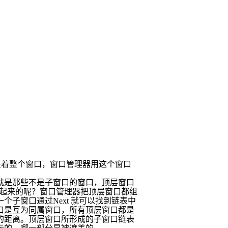
盖着整个窗口，窗口管理器用这个窗口
就是那些不是子窗口的窗口，顶层窗口
起来的呢？窗口管理器把顶层窗口都组
一个子窗口通过
Next
就可以找到链表中
口是互为同属窗口，所有顶层窗口都是
的距离。顶层窗口所形成的子窗口链表