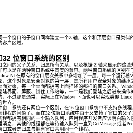
同一个窗口的子窗口同样建立一个
Z
轴，这个和顶层窗口是类似
的客户区域。
32
和
位窗口系统的区别
口之间的父子关系、归属所有关系、以及根据
Z
轴来显示的这些
样可以是在两种窗口系统中高度的兼容。两种窗口系统的区别在
ndow Nt
在原有的窗口层次关系中多增加了一层，每一个运行着
W
象，这个对象是安全对象的第一层，是所有用户安全对象的继承
桌面对象，每一个桌面都拥有上面描述的那样的窗口关系。
Wind
登陆界面、屏蔽、锁住工作站等，一个是我们登陆之后进来操作
的，不过那是通常，实际上在
Window
下面也可以实现类似
Linux
的世界。
种窗口系统还有两位一个区别，在
16
位窗口系统中不支持多线程
虑线程的问题了。而在
32
位窗口系统中由于又支持了窗口的父子
线程都拥有相同的一个输入队列，应用程序开发者应该明白输入
理消息，其他的线程都在等待输入队列一直到
GetMessage
或者
Pe
窗口或者是归属与拥有窗口共用同一个线程。