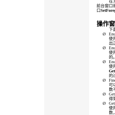
在
前台窗口
口
SetFor
操作窗
下
Ø
En
使
出
Ø
En
使
的
Ø
En
使
Ge
的
Ø
Fi
可
数
Ø
Ge
得
Ø
Ge
使
数