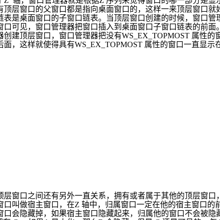
个
Z
轴，窗口管理器就是根据
Z
序列来觉得窗口的哪一部分是显
有顶层窗口的父窗口都是指向桌面窗口的，这样一来顶层窗口就
链表是桌面窗口的子窗口链表。当顶层窗口创建的时候，窗口管
窗口可见，窗口管理器把窗口插入到桌面窗口子窗口链表的前面
器创建顶层窗口，窗口管理器把没有
WS_EX_TOPMOST
属性的
后面，这样就使得具有
WS_EX_TOPMOST
属性的窗口一直显示
顶层窗口之间还有另外一直关系，拥有或者属于其他的顶层窗口
窗口叫做宿主窗口，在
Z
轴中，归属窗口一定在他的宿主窗口的
窗口会隐藏掉，如果宿主窗口隐藏起来，归属他的窗口不会被隐