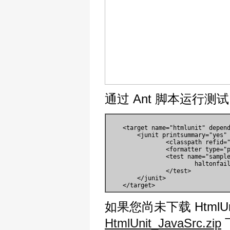
通过 Ant 脚本运行测试
    <target name="htmlunit" depend
    	<junit printsummary="yes" haltonfailure="yes">

    		<classpath refid="junit.classpath"/>

      		<formatter type="plain"/>

      		<test name="sample.testcase.IBMEmployeeDirectoryPageTest"

      			haltonfailure="no" outfile="test-result" todir="${build.dir}">

      		</test>

    	</junit>

如果您尚未下载 HtmlUn
HtmlUnit_JavaSrc.zip