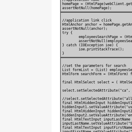
homePage = (HtmlPage)webClient.get
//application link click

HtmlAnchor anchor = homePage.getAn
assertNotNull(anchor);

try {

	employeesSearchPage = (HtmlPage) anchor.click();

	assertNotNull(employeesSearchPage);

} catch (IOException ioe) {

	ioe.printStackTrace();

//set the parameters for search

List formList = (List) employeesSe
HtmlForm searchForm = (HtmlForm) f
final HtmlSelect select = ( HtmlSe
select.setSelectedAttribute("ca", 
//select.setSelectedAttribute("all
final HtmlHiddenInput hiddenInput1
hiddenInput1.setValueAttribute("us
final HtmlHiddenInput hiddenInput2
hiddenInput2.setValueAttribute("en
final HtmlTextInput inputLastName 
inputLastName.setValueAttribute("S
final HtmlTextInput inputFirstName
inputFirstName.setValueAttribute("