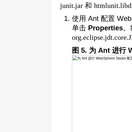
和
junit.jar
htmlunit.libd
使用 Ant 配置 Web
单击
Properties
。
org.eclipse.jdt.cor
图 5. 为 Ant 进行 