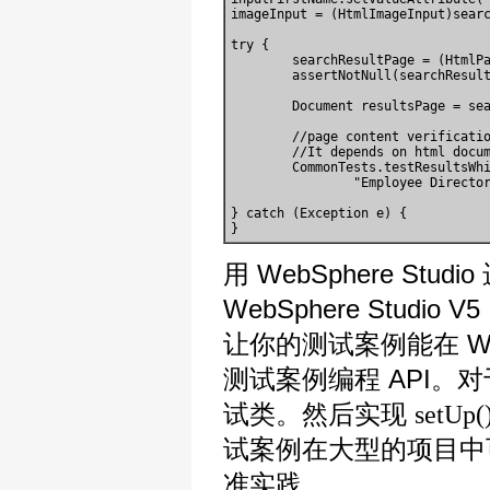
imageInput = (HtmlImageInput)searc
try {

	searchResultPage = (HtmlPage)imageInput.click();

	assertNotNull(searchResultPage);

	Document resultsPage = searchResultPage.getDocument();

	//page content verification based on XML

	//It depends on html documentation structure its self,

	CommonTests.testResultsWhitespaceName(resultsPage, 

		"Employee Directory results page", "Shafi", "Marie");

} catch (Exception e) {

用 WebSphere Stud
WebSphere Stud
让你的测试案例能在 WebS
测试案例编程 API。对
试类。然后实现
setUp(
试案例在大型的项目中
准实践。