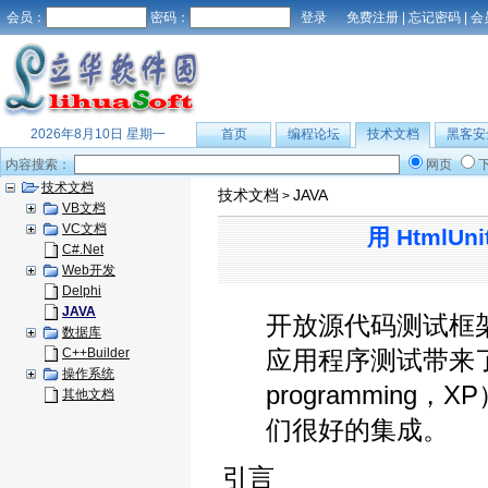
会员：
密码：
免费注册
|
忘记密码
|
会
2026年8月10日 星期一
首页
编程论坛
技术文档
黑客安
内容搜索：
网页
技术文档
技术文档
JAVA
>
VB文档
VC文档
用 HtmlUn
C#.Net
Web开发
Delphi
JAVA
开放源代码测试框架 J
数据库
C++Builder
应用程序测试带来了
操作系统
programming，
其他文档
们很好的集成。
引言