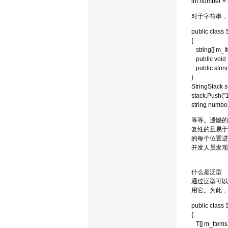
int number = 
对于字符串，可以
public class 
{
string[] m_I
public void P
public string
}
StringStack s
stack.Push("1
string number
等等。遗憾的
复性的且易于
的每个位置进
开发人员发现
什么是泛型
通过泛型可以
用它。为此，
public class 
{
T[] m_Items