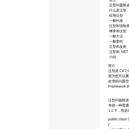
简介
泛型问题陈
什么是泛型
应用泛型
一般约束
泛型和强制
继承和泛型
一般方法
一般委托
泛型和反射
泛型和 .NET 
小结
简介
泛型是 C#
因为您可以重
处理的问题空
Framew
泛型问题陈述
考虑一种普通
1.1 下，您
public class 
{