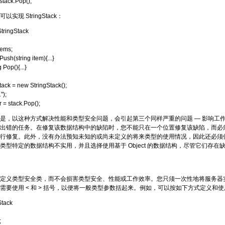
stack.Pop();
实现 StringStack：
StringStack
tems;
ush(string item){...}
 Pop(){...}
tack = new StringStack();
");
 = stack.Pop();
是，以这种方式解决性能和类型安全问题，会引起第三个同样严重的问题 — 影响工
出错的任务。在修复该数据结构中的缺陷时，您不能只在一个位置修复该缺陷，而必
行修复。此外，没有办法预知未知的或尚未定义的将来类型的使用情况，因此还必须保持基于 
类型特定的数据结构不实用，并且选择使用基于 Object 的数据结构，尽管它们存在
定义类型安全类，而不会损害类型安全、性能或工作效率。您只须一次性地将服务器
需要使用 < 和 > 括号，以便将一般类型参数括起来。例如，可以按如下方式定义和
Stack
;