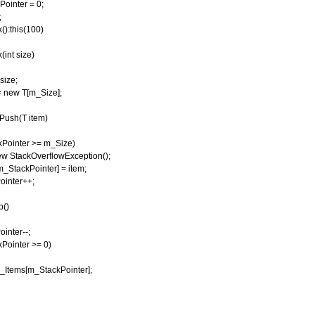
ointer = 0;
;
():this(100)
int size)
ize;
new T[m_Size];
Push(T item)
ointer >= m_Size)
tackOverflowException();
tackPointer] = item;
nter++;
p()
nter--;
ointer >= 0)
tems[m_StackPointer];