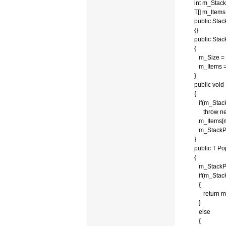
int m_StackP
T[] m_Items
public Stack
{}
public Stack(
{
m_Size = s
m_Items = 
}
public void 
{
if(m_StackP
throw new S
m_Items[m_S
m_StackPoi
}
public T Po
{
m_StackPoi
if(m_StackP
{
return m_I
}
else
{