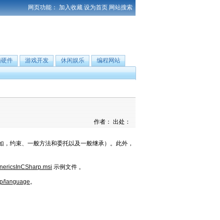
网页功能：
加入收藏
设为首页
网站搜索
脑硬件
游戏开发
休闲娱乐
编程网站
作者： 出处：
如，约束、一般方法和委托以及一般继承）。此外，
enericsInCSharp.msi
示例文件 。
rp/language
。