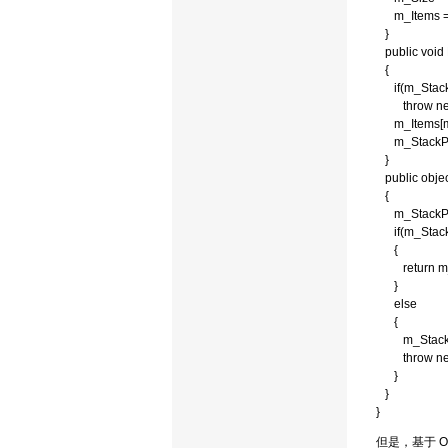
m_Items = n
}
public void 
{
if(m_StackP
throw new 
m_Items[m_S
m_StackPoi
}
public objec
{
m_StackPoi
if(m_StackP
{
return m_I
}
else
{
m_StackPoi
throw new I
}
}
}
但是，基于 