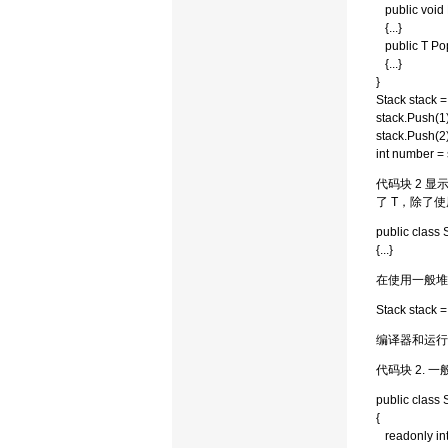
public void 
{...}
public T Po
{...}
}
Stack stack =
stack.Push(1)
stack.Push(2)
int number = 
代码块 2 显
了 T，除了使
public class 
{...}
在使用一般堆
Stack stack =
编译器和运行
代码块 2. 
public class 
{
readonly int