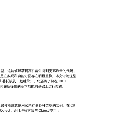
据类型。这能够显著提高性能并得到更高质量的代码，
但是在实现和功能方面存在明显差异。本文讨论泛型
托以及一般继承）。您还将了解在 .NET
及如何在所提供的基本功能的基础上进行改进。
栈时，您可能愿意使用它来存储各种类型的实例。在 C#
ect，并且堆栈方法与 Object 交互：