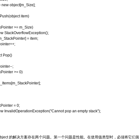
ew object[m_Size];
Push(object item)
ointer >= m_Size)
StackOverflowException();
tackPointer] = item;
nter++;
t Pop()
nter--;
ointer >= 0)
tems[m_StackPointer];
nter = 0;
nvalidOperationException("Cannot pop an empty stack");
Object 的解决方案存在两个问题。第一个问题是性能。在使用值类型时，必须将它