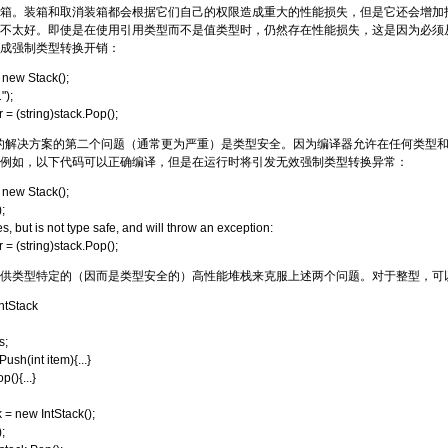
箱。装箱和取消装箱都会根据它们自己的权限造成重大的性能损失，但是它还会增加
不太好。即使是在使用引用类型而不是值类型时，仍然存在性能损失，这是因为必须从 O
成强制类型转换开销：
 new Stack();
");
 = (string)stack.Pop();
ect 的解决方案的第二个问题（通常更为严重）是类型安全。因为编译器允许在任何类型和 
例如，以下代码可以正确编译，但是在运行时将引发无效强制类型转换异常：
 new Stack();
;
es, but is not type safe, and will throw an exception:
 = (string)stack.Pop();
供类型特定的（因而是类型安全的）高性能堆栈来克服上述两个问题。对于整型，可以实现并
IntStack
s;
ush(int item){...}
(){...}
k = new IntStack();
;