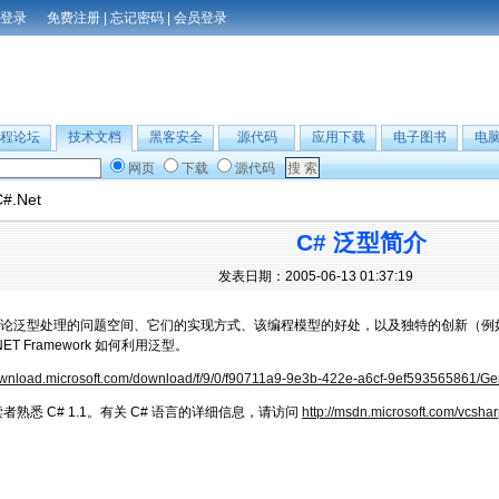
免费注册
|
忘记密码
|
会员登录
程论坛
技术文档
黑客安全
源代码
应用下载
电子图书
电
网页
下载
源代码
C#.Net
C# 泛型简介
发表日期：2005-06-13 01:37:19
论泛型处理的问题空间、它们的实现方式、该编程模型的好处，以及独特的创新（例
ET Framework 如何利用泛型。
download.microsoft.com/download/f/9/0/f90711a9-9e3b-422e-a6cf-9ef593565861/G
者熟悉 C# 1.1。有关 C# 语言的详细信息，请访问
http://msdn.microsoft.com/vcsha