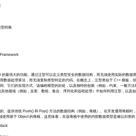
述
类型转换
Framework
 2.0 的最强大的功能。通过泛型可以定义类型安全的数据结构，而无须使用实际的数
用数据处理算法，而无须复制类型特定的代码。在概念上，泛型类似于 C++ 模板，
间、它们的实现方式、该编程模型的好处，以及独特的创新（例如，约束、一般方法和委
ork 的其他领域（例如，反射、数组、集合、序列化和远程处理）中如何利用泛型，以
的、提供传统 Push() 和 Pop() 方法的数据结构（例如，堆栈）。在开发通用堆
必须使用基于 Object 的堆栈，这意味着，在该堆栈中使用的内部数据类型是难以归类的 Obj
Stack