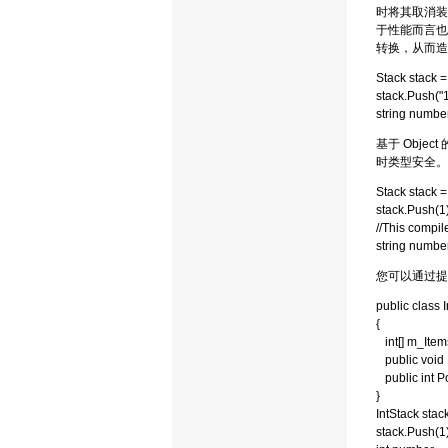
时将其取消装
于性能而言也
转换，从而造
Stack stack =
stack.Push("1
string number
基于 Obj
时类型安全。
Stack stack =
stack.Push(1)
//This compil
string number
您可以通过提
public class 
{
int[] m_Item
public void P
public int Pop
}
IntStack stac
stack.Push(1)