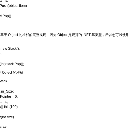
tems;
Push(object item)
t Pop()
示基于 Object 的堆栈的完整实现。因为 Object 是规范的 .NET 基类型，所以您可
 new Stack();
;
;
(int)stack.Pop();
 Object 的堆栈
Stack
 m_Size;
ointer = 0;
tems;
():this(100)
int size)
ize;