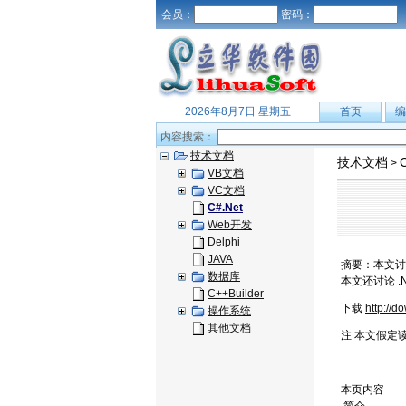
会员：
密码：
2026年8月7日 星期五
首页
编
内容搜索：
技术文档
技术文档
>
VB文档
VC文档
C#.Net
Web开发
Delphi
JAVA
摘要：本文讨
数据库
本文还讨论 .N
C++Builder
下载
http://
操作系统
其他文档
注 本文假定读
本页内容