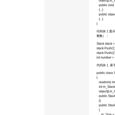
object[] m_I
public void 
{...}
public objec
{...}
}
代码块 1 显
整数）：
Stack stack =
stack.Push(1)
stack.Push(2)
int number = 
代码块 1. 基于
public class 
{
readonly int
int m_StackP
object[] m_I
public Stack
{}
public Stack(
{
m_Size = s