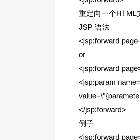
重定向一个HTML文
JSP 语法
<jsp:forward page={\"
or
<jsp:forward page={\"
<jsp:param name=\
value=\"{parameterVa
</jsp:forward>
例子
<jsp:forward page=\"/