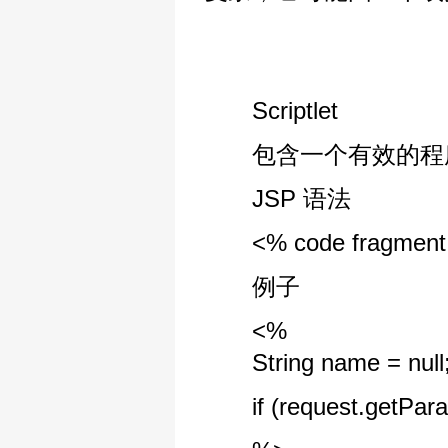
Scriptlet
包含一个有效的程序
JSP 语法
<% code fragment
例子
<%
String name = null
if (request.getParame