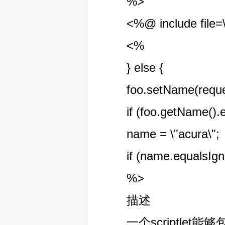
%>
<%@ include file=\"e
<%
} else {
foo.setName(request
if (foo.getName().equ
name = \"acura\";
if (name.equalsIgnore
%>
描述
一个scriptlet能