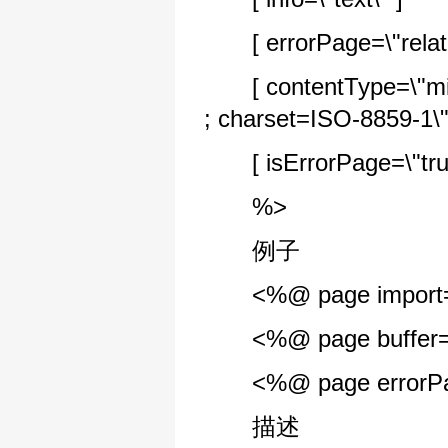
[ errorPage=\"relati
[ contentType=\"mimeT
; charset=ISO-8859-1\"
[ isErrorPage=\"true 
%>
例子
<%@ page import=\"ja
<%@ page buffer=\"5
<%@ page errorPage
描述