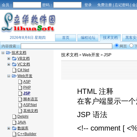
会员：
密码：
免费注册
|
忘记密码
|
会
2026年8月6日 星期四
首页
编程论坛
技术文档
黑客安
内容搜索：
网页
技术文档
技术文档
Web开发
JSP
>
>
VB文档
VC文档
C#.Net
Web开发
ASP
PHP
HTML 注释
JSP
脚本语言
在客户端显示一个注
ASP.Net
其他文档
JSP 语法
Delphi
JAVA
<!-- comment [ <%= 
数据库
C++Builder