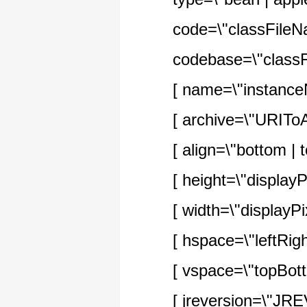
code=\"classFileN
codebase=\"classFil
[ name=\"instanceN
[ archive=\"URIToArch
[ align=\"bottom | top |
[ height=\"displayPix
[ width=\"displayPixe
[ hspace=\"leftRightP
[ vspace=\"topBotto
[ jreversion=\"JREVe