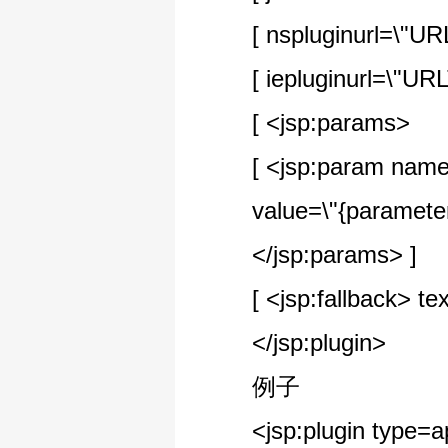
[ nspluginurl=\"URLT
[ iepluginurl=\"URLT
[ <jsp:params>
[ <jsp:param name=
value=\"{parameterVa
</jsp:params> ]
[ <jsp:fallback> text 
</jsp:plugin>
例子
<jsp:plugin type=appl