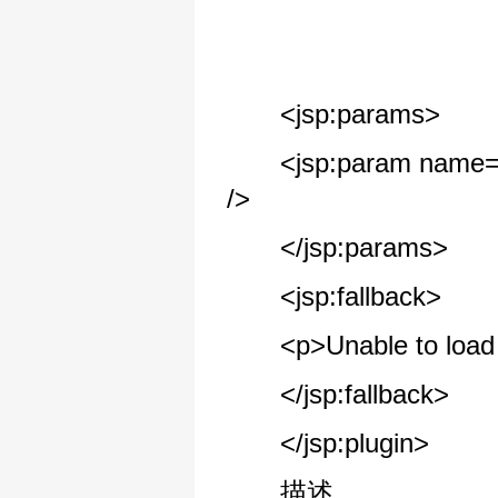
<jsp:params>
<jsp:param name=\"mo
/>
</jsp:params>
<jsp:fallback>
<p>Unable to load 
</jsp:fallback>
</jsp:plugin>
描述