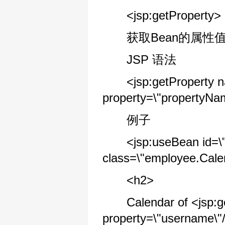
<jsp:getProperty>
获取Bean的属性值
JSP 语法
<jsp:getProperty na
property=\"propertyNa
例子
<jsp:useBean id=\"ca
class=\"employee.Calen
<h2>
Calendar of <jsp:get
property=\"username\"