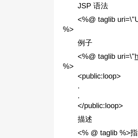
JSP 语法
<%@ taglib uri=\"URIT
%>
例子
<%@ taglib uri=\"
h
%>
<public:loop>
.
.
</public:loop>
描述
<% @ taglib 