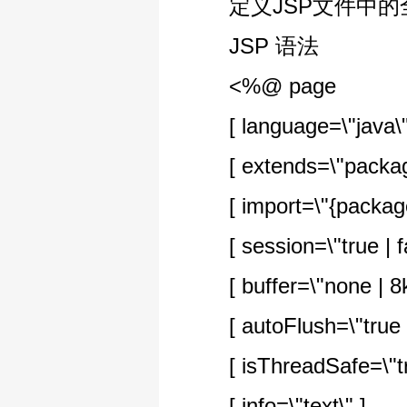
定义JSP文件中的全
JSP 语法
<%@ page
[ language=\"java\"
[ extends=\"package
[ import=\"{package.cl
[ session=\"true | fa
[ buffer=\"none | 8kb
[ autoFlush=\"true | 
[ isThreadSafe=\"true
[ info=\"text\" ]