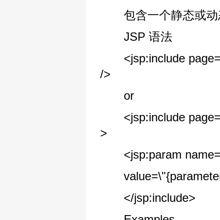
包含一个静态或动态
JSP 语法
<jsp:include page=\"{
/>
or
<jsp:include page=\"{
>
<jsp:param name=\
value=\"{parameterVa
</jsp:include>
Examples