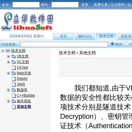
会员：
密码：
免费注册
|
忘记密码
|
会
2026年8月8日 星期六
首页
编程论坛
技术文档
黑客安
内容搜索：
网页
技术文档
技术文档
其他文档
>
VB文档
VC文档
C#.Net
Web开发
Delphi
JAVA
我们都知道,由于VP
数据库
C++Builder
数据的安全性都比较关
操作系统
项技术分别是隧道技术（Tun
其他文档
Decryption）、密
证技术（Authenticati