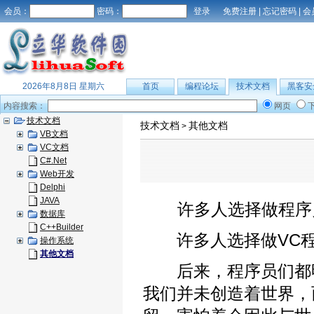
会员：
密码：
免费注册
|
忘记密码
|
会
2026年8月8日 星期六
首页
编程论坛
技术文档
黑客安
内容搜索：
网页
技术文档
技术文档
其他文档
>
VB文档
VC文档
C#.Net
Web开发
Delphi
JAVA
许多人选择做程序员
数据库
C++Builder
许多人选择做VC程
操作系统
其他文档
后来，程序员们都明
我们并未创造着世界，