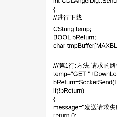
int CDLAngelDlg::Send
{
//进行下载
CString temp;
BOOL bReturn;
char tmpBuffer[MAXB
///第1行:方法,请求的
temp="GET "+DownLoad
bReturn=SocketSend(
if(!bReturn)
{
message="发送请求失
return 0;