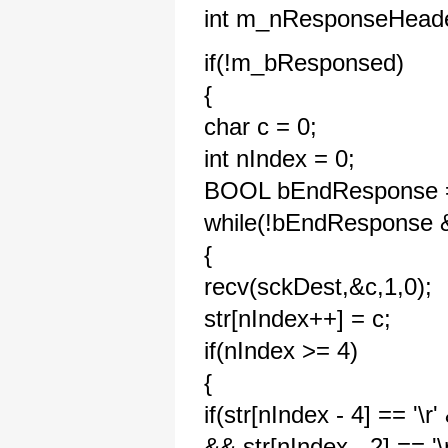
int m_nResponseHeade
if(!m_bResponsed)
{
char c = 0;
int nIndex = 0;
BOOL bEndResponse 
while(!bEndResponse 
{
recv(sckDest,&c,1,0);
str[nIndex++] = c;
if(nIndex >= 4)
{
if(str[nIndex - 4] == '\r
&& str[nIndex - 2] == '\r