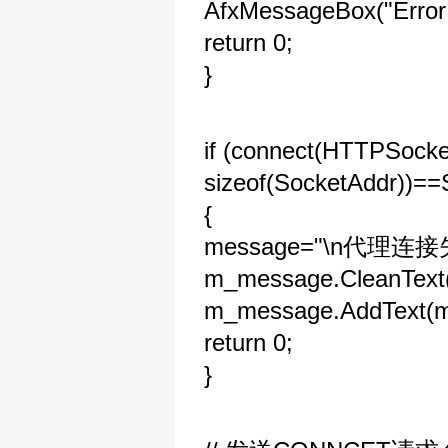
AfxMessageBox("Error 
return 0;
}
if (connect(HTTPSocket
sizeof(SocketAddr)
{
message="\n代理连接失
m_message.CleanText(
m_message.AddText(m
return 0;
}