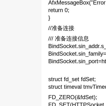
AfxMessageBox("Error 
return 0;
}
//准备连接
/// 准备连接信息
BindSocket.sin_addr.s_
BindSocket.sin_famil
BindSocket.sin_port=ht
struct fd_set fdSet;
struct timeval tmvTime
FD_ZERO(&fdSet);
FD_SET(HTTPSocket, 