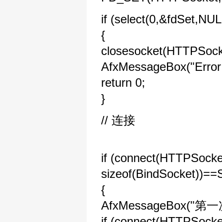
if (select(0,&fdSet
{
closesocket(HTTPSock
AfxMessageBox("Error 
return 0;
}
// 连接
if (connect(HTTPSocket
sizeof(BindSocket)
{
AfxMessageBox(
if (connect(HTTPSocke