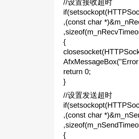
//设置接收超时
if(setsockopt(HTTP
,(const char *)&m_nR
,sizeof(m_nRecvTimeou
{
closesocket(HTTPSock
AfxMessageBox("Error
return 0;
}
//设置发送超时
if(setsockopt(HTTP
,(const char *)&m_nS
,sizeof(m_nSendTimeou
{