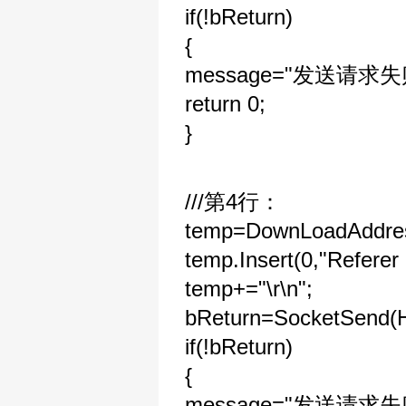
if(!bReturn)
{
message="发送请求失
return 0;
}
///第4行：
temp=DownLoadAddre
temp.Insert(0,"Referer 
temp+="\r\n";
bReturn=SocketSend(
if(!bReturn)
{
message="发送请求失