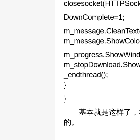
closesocket(HTTPSock
DownComplete=1;
m_message.CleanText(
m_message.ShowColor
m_progress.ShowWin
m_stopDownload.Sho
_endthread();
}
}
基本就是这样了，本
的。