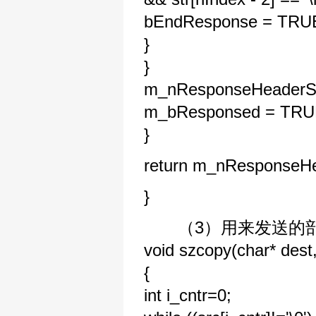
bEndResponse = TRU
}
}
m_nResponseHeaderSi
m_bResponsed = TRU
}
return m_nResponseHe
}
（3）用来发送的
void szcopy(char* dest
{
int i_cntr=0;