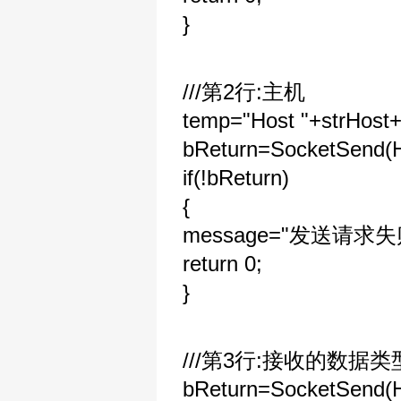
}
///第2行:主机
temp="Host "+strHost+"
bReturn=SocketSend(
if(!bReturn)
{
message="发送请求失
return 0;
}
///第3行:接收的数据类
bReturn=SocketSend(HT