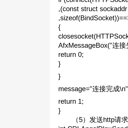
,(const struct sockadd
,sizeof(BindSocket)
{
closesocket(HTTPSock
AfxMessageBox("连接
return 0;
}
}
message="连接完成\n"
return 1;
}
（5）发送http请