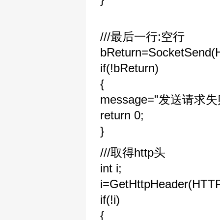
///最后一行:空行
bReturn=SocketSend(H
if(!bReturn)
{
message="发送请求失
return 0;
}
///取得http头
int i;
i=GetHttpHeader(HTTP
if(!i)
{