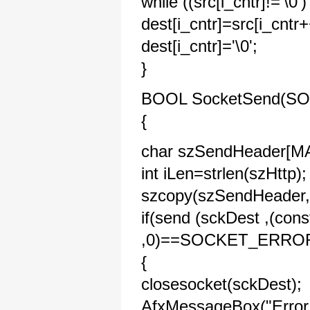
while ((src[i_cntr]!='\0
dest[i_cntr]=src[i_cntr+
dest[i_cntr]='\0';
}
BOOL SocketSend(SOCK
{
char szSendHeader
int iLen=strlen(szHttp);
szcopy(szSendHeader,s
if(send (sckDest ,(con
,0)==SOCKET_ERRO
{
closesocket(sckDest);
AfxMessageBox("Error