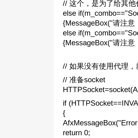
// 这个，是为了给其
else if(m_combo=="So
{MessageBox("请
else if(m_combo=="So
{MessageBox("请
// 如果没有使用代理
// 准备socket
HTTPSocket=socket
if (HTTPSocket==IN
{
AfxMessageBox("Error 
return 0;