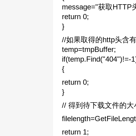
message="获取HTTP
return 0;
}
//如果取得的http头
temp=tmpBuffer;
if(temp.Find("404")!=-1
{
return 0;
}
// 得到待下载文件的大
filelength=GetFileLeng
return 1;