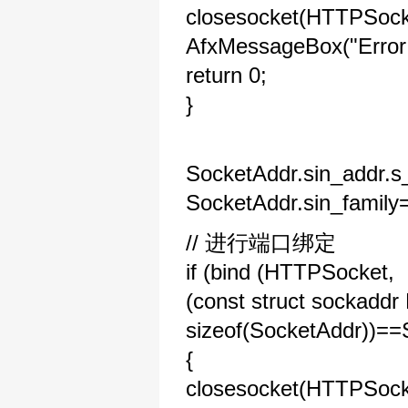
closesocket(HTTPSock
AfxMessageBox("Error
return 0;
}
SocketAddr.sin_addr.
SocketAddr.sin_famil
// 进行端口绑定
if (bind (HTTPSocket,
(const struct sockadd
sizeof(SocketAddr)
{
closesocket(HTTPSock