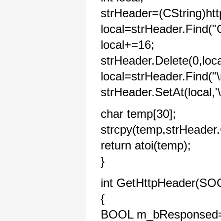
strHeader=(CString)ht
local=strHeader.Find("
local+=16;
strHeader.Delete(0,loca
local=strHeader.Find("\r
strHeader.SetAt(local,'\
char temp[30];
strcpy(temp,strHeader.
return atoi(temp);
}
int GetHttpHeader(SOC
{
BOOL m_bResponsed