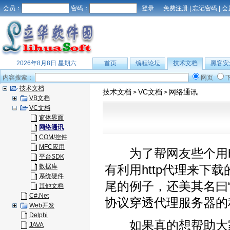
会员：
密码：
免费注册
|
忘记密码
|
会
2026年8月8日 星期六
首页
编程论坛
技术文档
黑客安
内容搜索：
网页
技术文档
技术文档
VC文档
网络通讯
>
>
VB文档
VC文档
窗体界面
网络通讯
COM/控件
MFC应用
为了帮网友些个用ht
平台SDK
数据库
有利用http代理来
系统硬件
尾的例子，还美其名曰
其他文档
C#.Net
协议穿透代理服务器的
Web开发
Delphi
如果真的想帮助大家
JAVA