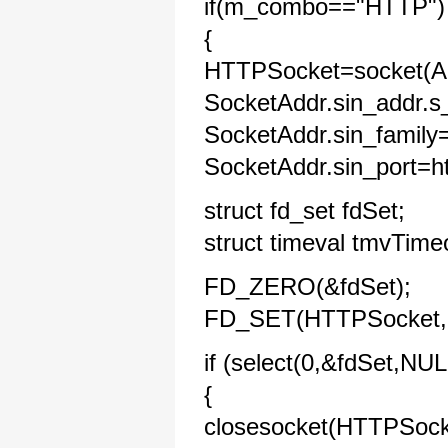
if(m_combo=="HTTP
{
HTTPSocket=socket
SocketAddr.sin_addr.s
SocketAddr.sin_famil
SocketAddr.sin_port=ht
struct fd_set fdSet;
struct timeval tmvTime
FD_ZERO(&fdSet);
FD_SET(HTTPSocket, 
if (select(0,&fdSet
{
closesocket(HTTPSock