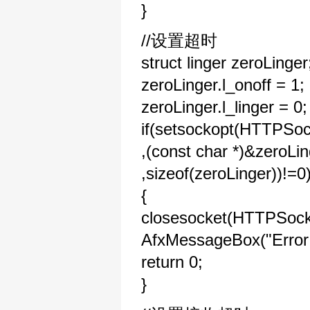
}
//设置超时
struct linger zeroLinger
zeroLinger.l_onoff = 1;
zeroLinger.l_linger = 0;
if(setsockopt(HTTP
,(const char *)&zeroLi
,sizeof(zeroLinger))!=0
{
closesocket(HTTPSock
AfxMessageBox("Error
return 0;
}