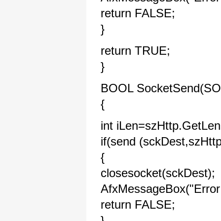
return FALSE;
}
return TRUE;
}
BOOL SocketSend(SOC
{
int iLen=szHttp.GetLen
if(send (sckDest,szH
{
closesocket(sckDest);
AfxMessageBox("Error
return FALSE;
}