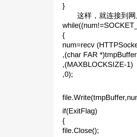
}
这样，就连接到网上
while((num!=SOCKET
{
num=recv (HTTPSocke
,(char FAR *)tmpBuffer
,(MAXBLOCKSIZE-1)
,0);
file.Write(tmpBuffer,nu
if(ExitFlag)
{
file.Close();