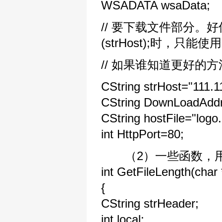
WSADATA wsaData;
// 要下载文件部分。好像在Bin
(strHost);时，只
// 如果谁知道更好的
CString strHost="111.11
CString DownLoadAdd
CString hostFile="logo.g
int HttpPort=80;
（2）一些函数，用来
int GetFileLength(char
{
CString strHeader;
int local;