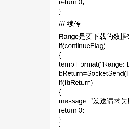
return 0;
}
/// 续传
Range是要下载的数
if(continueFlag)
{
temp.Format("Range: b
bReturn=SocketSend(
if(!bReturn)
{
message="发送请求失
return 0;
}
}