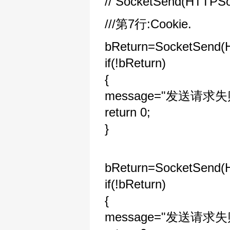
// SocketSend(HTTPSoc
///第7行:Cookie.
bReturn=SocketSend(HT
if(!bReturn)
{
message="发送请求失
return 0;
}
bReturn=SocketSend(HT
if(!bReturn)
{
message="发送请求失