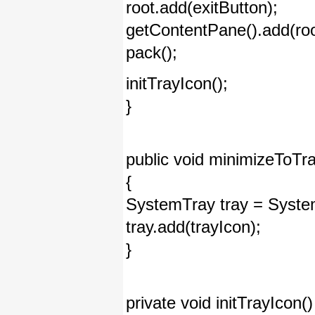
root.add(exitButton);
getContentPane().add(roo
pack();
initTrayIcon();
}
public void minimizeToTra
{
SystemTray tray = Syste
tray.add(trayIcon);
}
private void initTrayIcon()