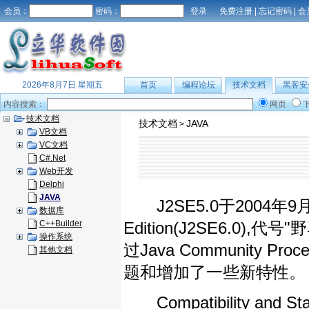
会员：
密码：
免费注册
|
忘记密码
|
会
2026年8月7日 星期五
首页
编程论坛
技术文档
黑客安
内容搜索：
网页
技术文档
技术文档
JAVA
>
VB文档
VC文档
C#.Net
Web开发
Delphi
JAVA
J2SE5.0于2004年9月发布
数据库
C++Builder
Edition(J2SE6.0),
操作系统
过Java Community 
其他文档
题和增加了一些新特性。
Compatibility and Stab