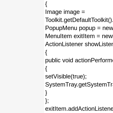
{
Image image =
Toolkit.getDefaultToolkit
PopupMenu popup = new
MenuItem exitItem = ne
ActionListener showListe
{
public void actionPerfor
{
setVisible(true);
SystemTray.getSystemTra
}
};
exitItem.addActionListen