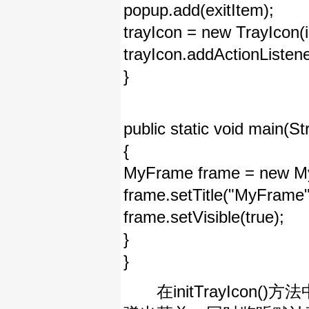
popup.add(exitItem);
trayIcon = new TrayIcon(
trayIcon.addActionListen
}
public static void main(Str
{
MyFrame frame = new M
frame.setTitle("MyFrame"
frame.setVisible(true);
}
}
在initTrayIcon(