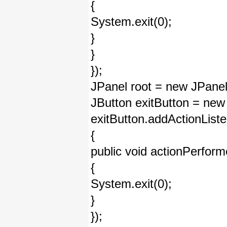
{
System.exit(0);
}
}
});
JPanel root = new JPanel
JButton exitButton = new 
exitButton.addActionListe
{
public void actionPerfor
{
System.exit(0);
}
});