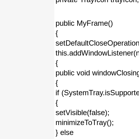
public MyFrame()
{
setDefaultCloseOperat
this.addWindowListener
{
public void windowClosi
{
if (SystemTray.isSupporte
{
setVisible(false);
minimizeToTray();
} else