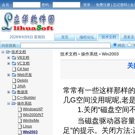
会员：
密码：
免费注册
|
忘记密码
|
会
2026年8月6日 星期四
首页
编程论坛
技术文档
黑客安
内容搜索：
网页
技术文档
技术文档
操作系统
Win2003
>
>
VB文档
VC文档
关
C#.Net
Web开发
Delphi
JAVA
常常有一些这样那样的通
数据库
C++Builder
几G空间没用呢呢,老是
操作系统
1.关闭“磁盘空间不
WindowsXP
Win2000/NT
当磁盘驱动器容量少于2
Win9x/Me
Linux
足”的提示。关闭方法:运
Win2003