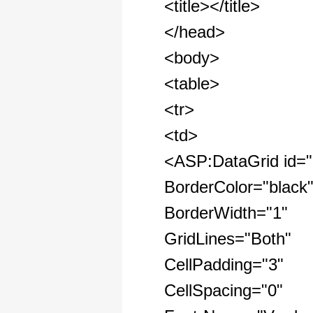
<title></title>
</head>
<body>
<table>
<tr>
<td>
<ASP:DataGrid id="
BorderColor="black
BorderWidth="1"
GridLines="Both"
CellPadding="3"
CellSpacing="0"