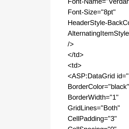
Font-Name="Verda
Font-Size="8pt"
HeaderStyle-BackC
AlternatingItemSty
/>
</td>
<td>
<ASP:DataGrid id="
BorderColor="black
BorderWidth="1"
GridLines="Both"
CellPadding="3"