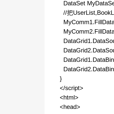
DataSet MyDataSet
//把UserList,Book
MyComm1.FillDataS
MyComm2.FillDataS
DataGrid1.DataSour
DataGrid2.DataSour
DataGrid1.DataBin
DataGrid2.DataBin
}
</script>
<html>
<head>