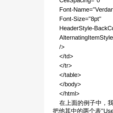
CellSpacing="0"
Font-Name="Verda
Font-Size="8pt"
HeaderStyle-BackC
AlternatingItemSty
/>
</td>
</tr>
</table>
</body>
</html>
在上面的例子中，我们
把他其中的两个表"UserL