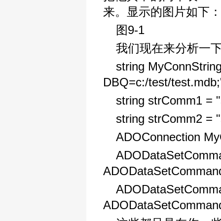
来。显示的图片如下
图9-1
我们现在来分析一下
string MyConnString
DBQ=c:/test/test.mdb;
string strComm1 = "s
string strComm2 = "
ADOConnection MyC
ADODataSetComma
ADODataSetCommand(
ADODataSetComma
ADODataSetCommand(