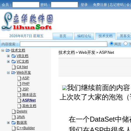
会员：
密码：
免费注册
|
忘记密码
|
会
2026年8月7日 星期五
首页
编程论坛
技术文档
黑客安
内容搜索：
网页
技术文档
技术文档
Web开发
ASP.Net
>
>
VB文档
VC文档
C#.Net
Web开发
ASP
PHP
我们继续前面的内容，
JSP
脚本语言
上次吹了大家的泡泡（
ASP.Net
其他文档
Delphi
JAVA
在一个DataSet
数据库
C++Builder
我们在ASP中很多人