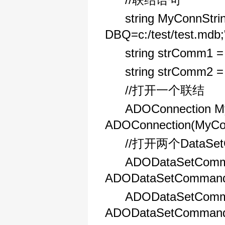
string MyConnString
DBQ=c:/test/test.mdb;
string strComm1 = "
string strComm2 = "
//打开一个联结
ADOConnection My
ADOConnection(MyCon
//打开两个DataSet
ADODataSetComm
ADODataSetCommand(
ADODataSetComm
ADODataSetCommand(