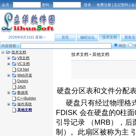
会员：
密码：
免费注册
|
忘记密码
|
会
2026年8月10日 星期一
首页
编程论坛
技术文档
黑客安
内容搜索：
网页
技术文档
技术文档
其他文档
>
VB文档
VC文档
C#.Net
Web开发
Delphi
JAVA
硬盘分区表和文件分配
数据库
C++Builder
硬盘只有经过物理格
操作系统
其他文档
FDISK 会在硬盘的0
引导记录 （MRB），后
制）。此扇区被称为主 