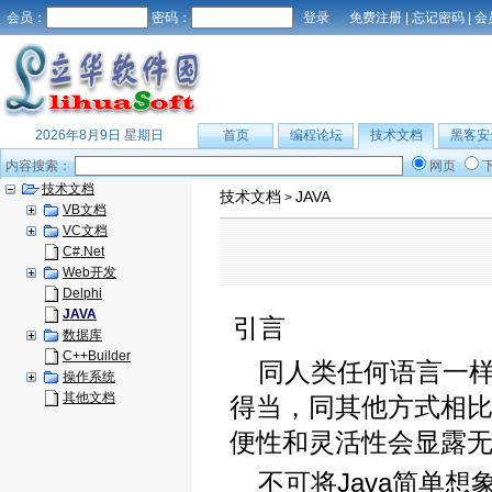
会员：
密码：
免费注册
|
忘记密码
|
会
2026年8月9日 星期日
首页
编程论坛
技术文档
黑客安
内容搜索：
网页
技术文档
技术文档
JAVA
>
VB文档
VC文档
C#.Net
Web开发
Delphi
JAVA
引言
数据库
C++Builder
同人类任何语言一样
操作系统
其他文档
得当，同其他方式相
便性和灵活性会显露
不可将Java简单