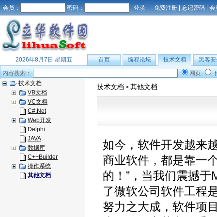
会员：
密码：
免费注册
|
忘记密码
|
会
2026年8月7日 星期五
首页
编程论坛
技术文档
黑客安
内容搜索：
网页
技术文档
技术文档
其他文档
>
VB文档
VC文档
C#.Net
Web开发
Delphi
JAVA
如今，软件开发越来
数据库
C++Builder
商业软件，都是靠一个
操作系统
的！”，当我们震撼于Mi
其他文档
了微软公司软件工程
努力之大成，软件项