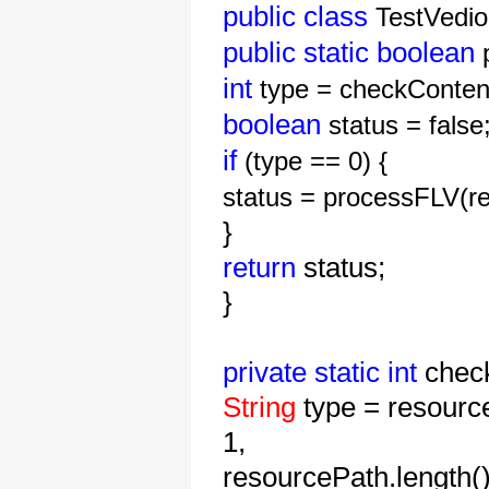
public
class
TestVedio
public
static
boolean
p
int
type = checkConten
boolean
status = false
if
(type == 0) {
status = processFLV(r
}
return
status;
}
private
static
int
chec
String
type = resourc
1,
resourcePath.length(