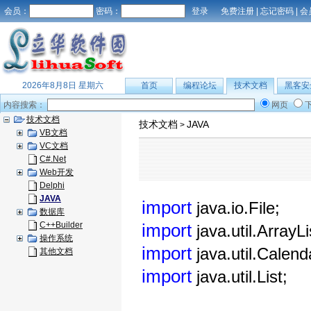
会员：
密码：
免费注册
|
忘记密码
|
会
2026年8月8日 星期六
首页
编程论坛
技术文档
黑客安
内容搜索：
网页
技术文档
技术文档
JAVA
>
VB文档
VC文档
C#.Net
Web开发
Delphi
JAVA
import
java.io.File;
数据库
C++Builder
import
java.util.ArrayLi
操作系统
import
java.util.Calend
其他文档
import
java.util.List;