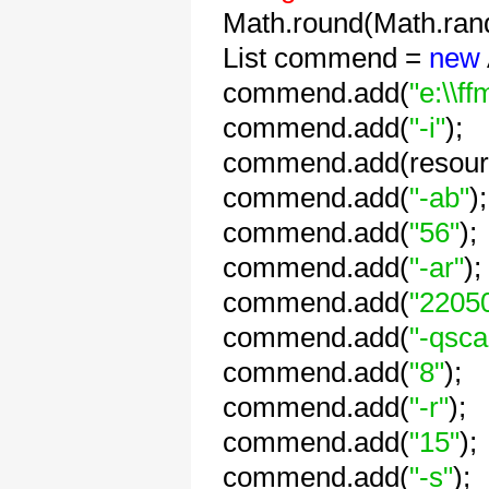
Math.round(Math.ran
List commend =
new
commend.add(
"e:\\f
commend.add(
"-i"
);
commend.add(resour
commend.add(
"-ab"
);
commend.add(
"56"
);
commend.add(
"-ar"
);
commend.add(
"2205
commend.add(
"-qsca
commend.add(
"8"
);
commend.add(
"-r"
);
commend.add(
"15"
);
commend.add(
"-s"
);