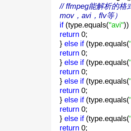
// ffmpeg能解析的
mov，avi，flv等）
if
(type.equals(
"avi"
))
return
0;
}
else
if
(type.equals(
return
0;
}
else
if
(type.equals(
return
0;
}
else
if
(type.equals(
return
0;
}
else
if
(type.equals(
return
0;
}
else
if
(type.equals(
return
0;