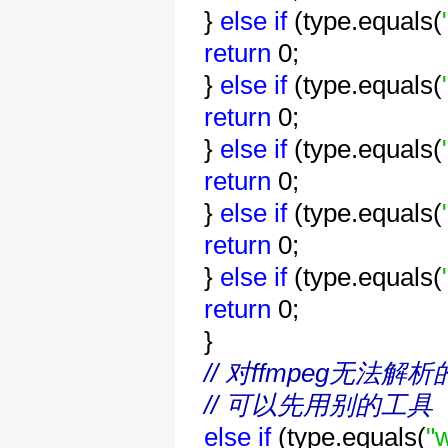
}
else
if
(type.equals(
return
0;
}
else
if
(type.equals(
return
0;
}
else
if
(type.equals(
return
0;
}
else
if
(type.equals(
return
0;
}
else
if
(type.equals(
return
0;
}
// 对ffmpeg无法解
// 可以先用别的工具（m
else
if
(type.equals(
"