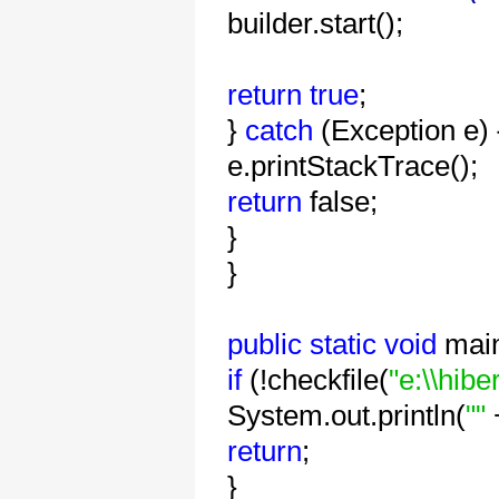
builder.start();
return
true
;
}
catch
(Exception e) 
e.printStackTrace();
return
false;
}
}
public
static
void
mai
if
(!checkfile(
"e:\\hibe
System.out.println(
""
return
;
}