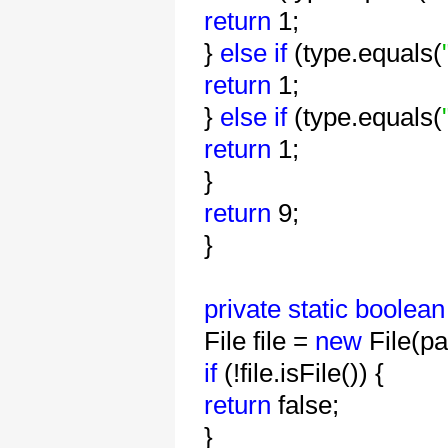
return
1;
}
else
if
(type.equals(
return
1;
}
else
if
(type.equals(
return
1;
}
return
9;
}
private
static
boolean
File file =
new
File(pa
if
(!file.isFile()) {
return
false;
}