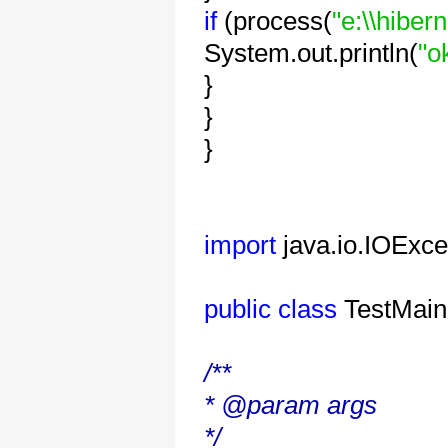
if
(process(
"e:\\hiber
System.out.println(
"o
}
}
}
import
java.io.IOExce
public
class
TestMain
/**
* @param args
*/