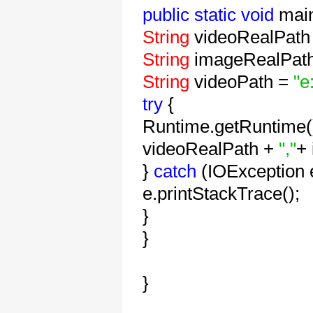
public
static
void
mai
String
videoRealPath
String
imageRealPat
String
videoPath =
"e
try
{
Runtime.getRuntime(
videoRealPath +
","
+
}
catch
(IOException e
e.printStackTrace();
}
}
}