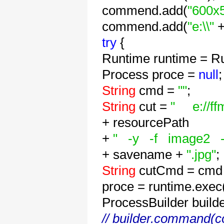
commend.add(
"600x
commend.add(
"e:\\"
+
try
{
Runtime runtime = R
Process proce =
null
;
String
cmd =
""
;
String
cut =
" e://ff
+ resourcePath
+
" -y -f image2 -
+ savename +
".jpg"
;
String
cutCmd = cmd 
proce = runtime.exe
ProcessBuilder build
// builder.command(