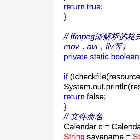
return
true
;
}
// ffmpeg能解析的
mov，avi，flv等）
private
static
boolean
if
(!checkfile(resource
System.out.println(r
return
false;
}
// 文件命名
Calendar c = Calenda
String
savename =
St