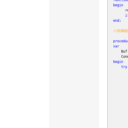
functio
begin
resu
i
end
;
//回调函
procedu
var
Buf
ConnS
begin
try
Conn
IsC
Ras