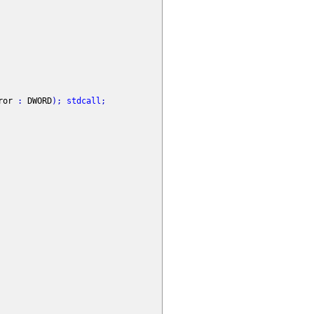
rror
:
DWORD
)
;
stdcall
;