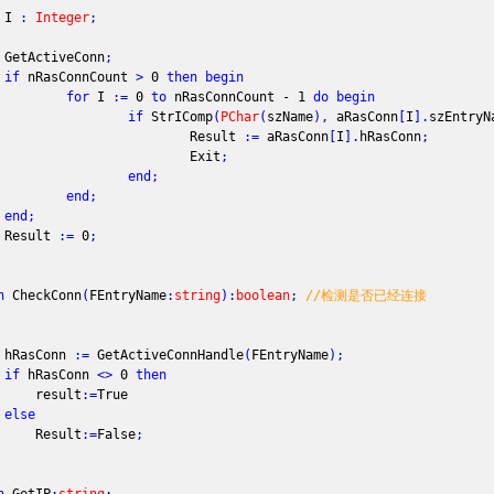
I
:
Integer
;
tiveConn
;
if
nRasConnCount
>
0
then
begin
for
I
:
=
0
to
nRasConnCount - 1
do
begin
if
StrIComp
(
PChar
(
szName
)
,
aRasConn
[
I
]
.
szEntryN
esult
:
=
aRasConn
[
I
]
.
hRasConn
;
Exit
;
end
;
end
;
end
;
ult
:
=
0
;
n
CheckConn
(
FEntryName
:
string
)
:
boolean
;
//检测是否已经连接
sConn
:
=
GetActiveConnHandle
(
FEntryName
)
;
if
hRasConn
<
>
0
then
sult
:
=
True
else
sult
:
=
False
;