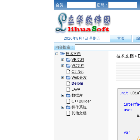
会员：
密码：
2026年8月7日 星期五
首页
编
内容搜索：
技术文档
技术文档
D
>
VB文档
VC文档
C#.Net
Web开发
Delphi
JAVA
unit
uDia
数据库
C++Builder
interfa
操作系统
uses
其他文档
Wind
var
/