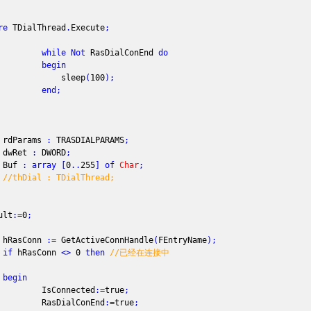
re
TDialThread
.
Execute
;
while
Not
RasDialConEnd
do
begin
leep
(
100
)
;
end
;
arams
:
TRASDIALPARAMS
;
Ret
:
DWORD
;
f
:
array
[
0
.
.
255
]
of
Char
;
//thDial : TDialThread;
lt
:
=
0
;
sConn
:
=
GetActiveConnHandle
(
FEntryName
)
;
if
hRasConn
<
>
0
then
//已经在连接中
begin
onnected
:
=
true
;
DialConEnd
:
=
true
;