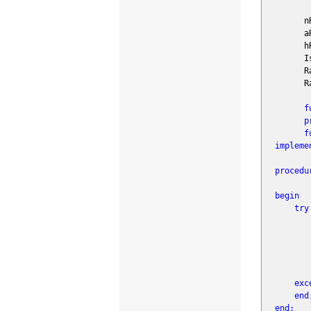
nRasC
aRas
hRas
IsCon
RasDi
RasE
f
p
f
impleme
procedu
begin
try
Ras
hRa
exc
end
end
;