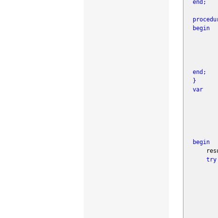
end
;
procedu
begin
s
end
;
}
var
rdP
dw
Bu
begin
resu
try
hRa
IsC
Ras