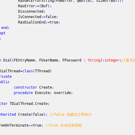
etErrorString
(
FdwError
,
@Buf
[
0
]
,
SizeOf
(
Buf
)
)
;
sError
:
=
(
Buf
)
;
connected
;
onnected
:
=
false
;
DialConEnd
:
=
true
;
end
;
ept
;
n
Dial
(
FEntryName
,
FUserName
,
FPassword
:
String
)
:
integer
;
//拨号
ialThread
=
class
(
TThread
)
rivate
ublic
constructor
Create
;
procedure
Execute
;
override
;
ctor
TDialThread
.
Create
;
nherited
Create
(
false
)
;
//false 创建后立即执行
Terminate
:
=
true
;
//true 自动结束线程