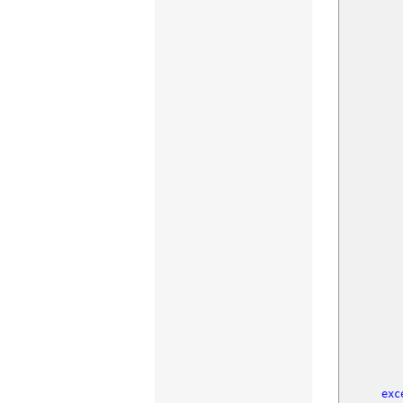
E
Fill
rdPa
str
str
str
rdPa
rdPa
rdPa
hRa
dw
res
RasG
Ra
Dis
exc