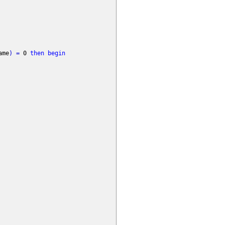
ame
)
=
0
then
begin