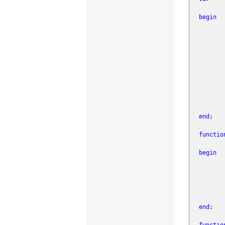
begin
GetAc
R
Res
end
;
functio
begin
hRa
re
Re
end
;