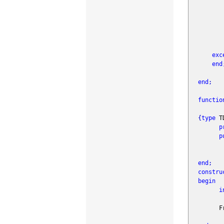
RasG
Ra
Dis
IsC
Ras
exc
end
end
;
functio
{
type
TD
p
p
end
;
constru
begin
i
FreeOn