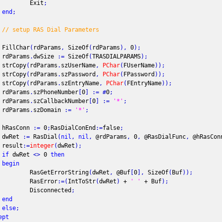
xit
;
end
;
// setup RAS Dial Parameters
Char
(
rdParams
,
SizeOf
(
rdParams
)
,
0
)
;
rams
.
dwSize
:
=
SizeOf
(
TRASDIALPARAMS
)
;
Copy
(
rdParams
.
szUserName
,
PChar
(
FUserName
)
)
;
Copy
(
rdParams
.
szPassword
,
PChar
(
FPassword
)
)
;
Copy
(
rdParams
.
szEntryName
,
PChar
(
FEntryName
)
)
;
rams
.
szPhoneNumber
[
0
]
:
=
#
0
;
rams
.
szCallbackNumber
[
0
]
:
=
'*'
;
rams
.
szDomain
:
=
'*'
;
sConn
:
=
0
;
RasDialConEnd
:
=
false
;
Ret
:
=
RasDial
(
nil
,
nil
,
@rdParams
,
0
,
@RasDialFunc
,
@hRasCon
ult
:
=
integer
(
dwRet
)
;
if
dwRet
<
>
0
then
begin
etErrorString
(
dwRet
,
@Buf
[
0
]
,
SizeOf
(
Buf
)
)
;
sError
:
=
(
IntToStr
(
dwRet
)
+
' '
+ Buf
)
;
connected
;
end
else
;
ept