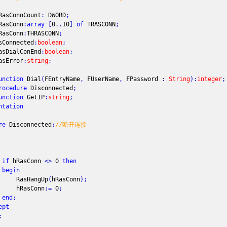
onnCount
:
DWORD
;
Conn
:
array
[
0
.
.
10
]
of
TRASCONN
;
Conn
:
THRASCONN
;
nected
:
boolean
;
alConEnd
:
boolean
;
rror
:
string
;
unction
Dial
(
FEntryName
,
FUserName
,
FPassword
:
String
)
:
integer
;
rocedure
Disconnected
;
unction
GetIP
:
string
;
ntation
re
Disconnected
;
//断开连接
if
hRasConn
<
>
0
then
begin
HangUp
(
hRasConn
)
;
sConn
:
=
0
;
end
;
ept
;