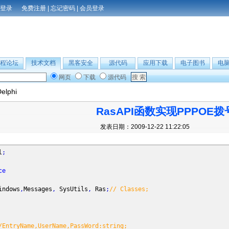
免费注册
|
忘记密码
|
会员登录
程论坛
技术文档
黑客安全
源代码
应用下载
电子图书
电
网页
下载
源代码
elphi
RasAPI函数实现PPPOE拨
发表日期：2009-12-22 11:22:05
l
;
ce
ows
,
Messages
,
SysUtils
,
Ras
;
// Classes;
/EntryName,UserName,PassWord:string;