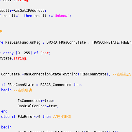
n
GetIP
:
string
;
lt
:
=
RasGetIPAddress
;
f
result
=
''
then
result
:
=
'Unknow'
;
数
re
RasDialFunc
(
unMsg
:
DWORD
;
FRasConnState
:
TRASCONNSTATE
;
FdwE
:
array
[
0
.
.
255
]
of
Char
;
tate
:
string
;
State
:
=
RasConnectionStateToString
(
FRasConnState
)
;
//连接状态
if
FRasConnState
=
RASCS_Connected
then
begin
//连接成功
onnected
:
=
true
;
DialConEnd
:
=
true
;
end
else
if
FdwError
<
>
0
then
//连接出错
begin