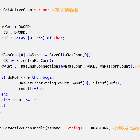
n
GetActiveConn
:
string
;
//读取活动连接
Ret
:
DWORD
;
B
:
DWORD
;
f
:
array
[
0
.
.
255
]
of
Char
;
Conn
[
0
]
.
dwSize
:
=
SizeOf
(
aRasConn
[
0
]
)
;
B
:
=
SizeOf
(
aRasConn
)
;
Ret
:
=
RasEnumConnections
(
@
aRasConn
,
@nCB
,
@nRasConnCount
)
;
/
if
dwRet
<
>
0
then
begin
etErrorString
(
dwRet
,
@Buf
[
0
]
,
SizeOf
(
Buf
)
)
;
sult
:
=
Buf
;
end
else
result
:
=
''
;
ept
;
n
GetActiveConnHandle
(
szName
:
String
)
:
THRASCONN
;
//读取活动连