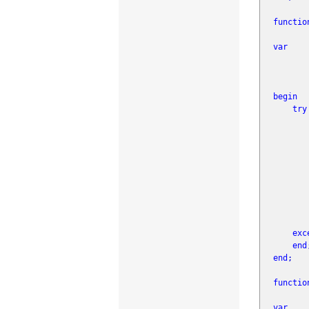
functio
var
dw
nC
Bu
begin
try
aRas
nC
dw
RasG
re
exc
end
end
;
functio
var