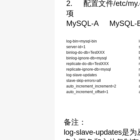
2. 配置文件/etc
项
MySQL-A
MySQL-
log-bin=mysql-bin
server-id=1
binlog-do-db=TestXXX
binlog-ignore-db=mysql
replicate-do-db=TestXXX
replicate-ignore-db=mysql
log-slave-updates
slave-skip-errors=all
auto_increment_increment=2
auto_increment_offset=1
备注：
log-slave-update