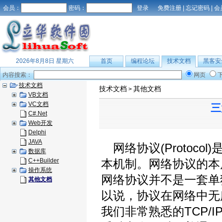
会员：
密码：
免费注册
|
忘记密码
|
会
2026年8月8日 星期六
首页
编程论坛
技术文档
黑客安
内容搜索：
网页
技术文档
技术文档
其他文档
>
VB文档
VC文档
三
C#.Net
Web开发
Delphi
JAVA
网络协议(Protoc
数据库
C++Builder
本机制。网络协议的本
操作系统
网络协议并不是一套单
其他文档
以说，协议在网络中无
我们非常熟悉的TCP/I