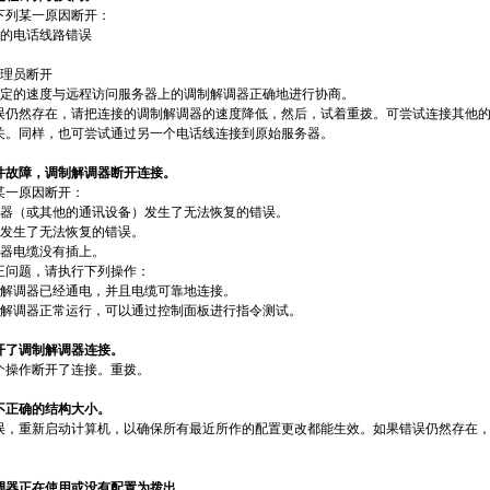
下列某一原因断开：
复的电话线路错误
管理员断开
选定的速度与远程访问服务器上的调制解调器正确地进行协商。
误仍然存在，请把连接的调制解调器的速度降低，然后，试着重拨。可尝试连接其他
关。同样，也可尝试通过另一个电话线连接到原始服务器。
硬件故障，调制解调器断开连接。
某一原因断开：
调器（或其他的通讯设备）发生了无法恢复的错误。
口发生了无法恢复的错误。
调器电缆没有插上。
正问题，请执行下列操作：
制解调器已经通电，并且电缆可靠地连接。
制解调器正常运行，可以通过控制面板进行指令测试。
断开了调制解调器连接。
个操作断开了连接。重拨。
到不正确的结构大小。
，重新启动计算机，以确保所有最近所作的配置更改都能生效。如果错误仍然存在，请参考
解调器正在使用或没有配置为拨出。