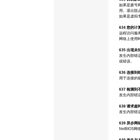
如果是拨号
用。退出阻
如果是虚拟
634 您的
远程访问服务
网络上使用
635 出现
发生内部错误
或错误。
636 连接
用于连接的
637 检测
发生内部错
638 请求超
发生内部错
639 异步
NetBIO