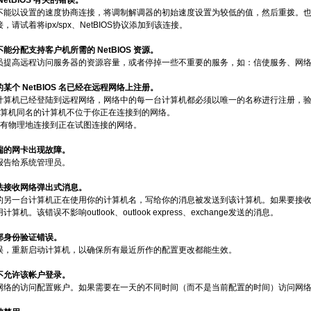
 NetBIOS 有关的错误。
不能以设置的速度协商连接，将调制解调器的初始速度设置为较低的值，然后重拨。
，请试着将ipx/spx、NetBIOS协议添加到该连接。
不能分配支持客户机所需的 NetBIOS 资源。
员提高远程访问服务器的资源容量，或者停掉一些不重要的服务，如：信使服务、网络D
的某个 NetBIOS 名已经在远程网络上注册。
计算机已经登陆到远程网络，网络中的每一台计算机都必须以唯一的名称进行注册，
计算机同名的计算机不位于你正在连接到的网络。
没有物理地连接到正在试图连接的网络。
器端的网卡出现故障。
报告给系统管理员。
无法接收网络弹出式消息。
的另一台计算机正在使用你的计算机名，写给你的消息被发送到该计算机。如果要接
算机。该错误不影响outlook、outlook express、exchange发送的消息。
内部身份验证错误。
误，重新启动计算机，以确保所有最近所作的配置更改都能生效。
间不允许该帐户登录。
网络的访问配置账户。如果需要在一天的不同时间（而不是当前配置的时间）访问网