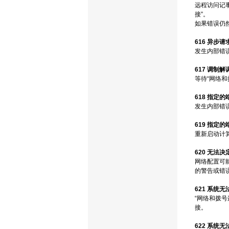
远程访问记
接”。
如果错误仍然
616 异步
发生内部错
617 调制
等待“网络和
618 指定
发生内部错
619 指定
重新启动计
620 无法
网络配置可能
的警告或错
621 系统
“网络和拨号连
接。
622 系统