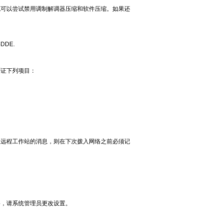
也可以尝试禁用调制解调器压缩和软件压缩。如果还
DE.
验证下列项目：
收远程工作站的消息，则在下次拨入网络之前必须记
络，请系统管理员更改设置。