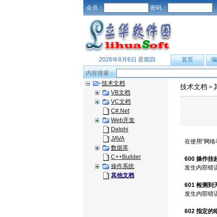
会员：
密码：
2026年8月6日 星期四
首页
编
内容搜索：
技术文档
技术文档
>
VB文档
VC文档
C#.Net
Web开发
Delphi
JAVA
在使用“网
数据库
C++Builder
600 操作挂
操作系统
发生内部错
其他文档
601 检测
发生内部错
602 指定