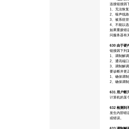
连接链接因
1、无法恢
2、噪声线路
3、被系统
4、不能以
如果重拨错
问服务器有
630 由于
链接因下列
1、调制解
2、通讯端
3、调制解
要诊断并更
1、确保调
2、确保调
631 用户
计算机的某
632 检测
发生内部错误
或错误。
633 调制