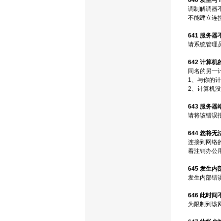
640 发生与
调制解调器
不能建立连接
641 服务器
请系统管理
642 计算机
同名的另一
1、与你的
2、计算机
643 服务
请将该错误
644 您将
连接到网络
着注销办公用计
645 发生
发生内部错
646 此时
为限制到该