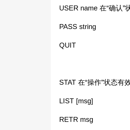
USER name 在“确认
PASS string
QUIT
STAT 在“操作”状态有
LIST [msg]
RETR msg