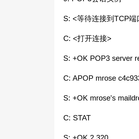
S: <等待连接到TCP端口
C: <打开连接>
S: +OK POP3 server r
C: APOP mrose c4c93
S: +OK mrose's maildr
C: STAT
S: +OK 2 320