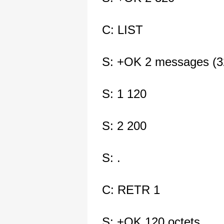
C: LIST
S: +OK 2 messages (32
S: 1 120
S: 2 200
S: .
C: RETR 1
S: +OK 120 octets