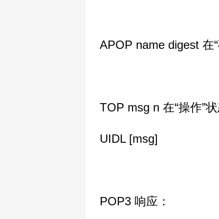
APOP name digest
TOP msg n 在“操作
UIDL [msg]
POP3 响应：