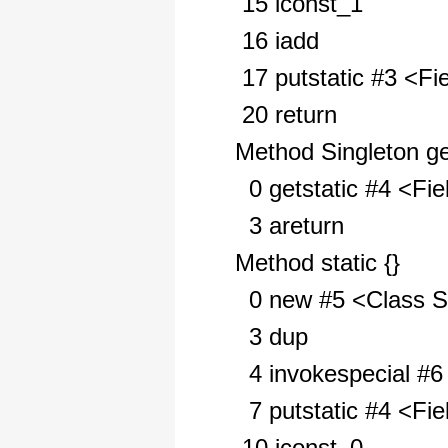
15 iconst_1
16 iadd
17 putstatic #3 <Fie
20 return
Method Singleton ge
0 getstatic #4 <Fie
3 areturn
Method static {}
0 new #5 <Class S
3 dup
4 invokespecial #6
7 putstatic #4 <Fie
10 iconst_0