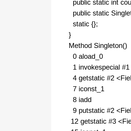
public static int co
public static Single
static {};
}
Method Singleton()
0 aload_0
1 invokespecial #1 
4 getstatic #2 <Fie
7 iconst_1
8 iadd
9 putstatic #2 <Fie
12 getstatic #3 <Fie