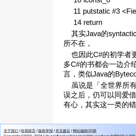
11 putstatic #3 <Fie
14 return
其实Java的syntact
所不在，
也因此C#的初学者
多C#的书都会一边介绍
言，类似Java的Byt
虽说是「全世界所
误之后，仍可以同爱
有心，其实这一类的
关于我们
/
给我留言
/
版权举报
/
意见建议
/
网站编程QQ群