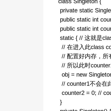
class Singleton {
private static Single
public static int cou
public static int cou
static { // 这就是clas
// 在进入此class c
// 配置好内存，所有的
// 所以此时counter
obj = new Sing
// counter1不
counter2 = 0;
}