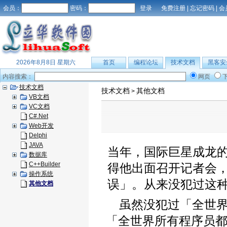
会员：
密码：
免费注册
|
忘记密码
|
会
2026年8月8日 星期六
首页
编程论坛
技术文档
黑客安
内容搜索：
网页
技术文档
技术文档
其他文档
>
VB文档
VC文档
C#.Net
Web开发
Delphi
JAVA
当年，国际巨星成龙
数据库
C++Builder
得他出面召开记者会
操作系统
误」。从来没犯过这
其他文档
虽然没犯过「全世
「全世界所有程序员