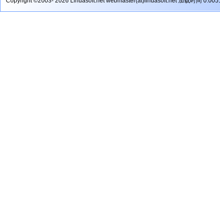
Copyright ©2003- 2026 Lihuasoft.net webmaster(at)lihuasoft.net 加载时间 0.00