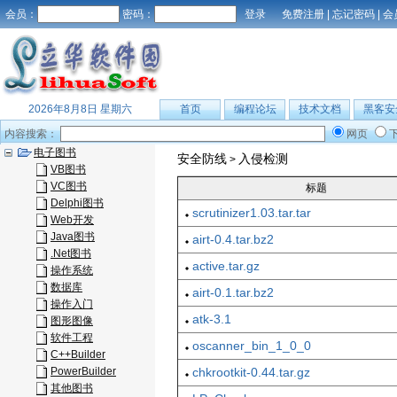
会员：
密码：
免费注册
|
忘记密码
|
会
2026年8月8日 星期六
首页
编程论坛
技术文档
黑客安
内容搜索：
网页
电子图书
安全防线
入侵检测
>
VB图书
VC图书
标题
Delphi图书
scrutinizer1.03.tar.tar
Web开发
Java图书
airt-0.4.tar.bz2
.Net图书
active.tar.gz
操作系统
数据库
airt-0.1.tar.bz2
操作入门
atk-3.1
图形图像
软件工程
oscanner_bin_1_0_0
C++Builder
PowerBuilder
chkrootkit-0.44.tar.gz
其他图书