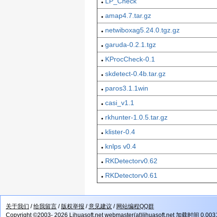
LP_Check
amap4.7.tar.gz
netwiboxag5.24.0.tgz.gz
garuda-0.2.1.tgz
KProcCheck-0.1
skdetect-0.4b.tar.gz
paros3.1.1win
casi_v1.1
rkhunter-1.0.5.tar.gz
klister-0.4
knlps v0.4
RKDetectorv0.62
RKDetectorv0.61
关于我们
/
给我留言
/
版权举报
/
意见建议
/
网站编程QQ群
Copyright ©2003- 2026 Lihuasoft.net webmaster(at)lihuasoft.net 加载时间 0.00