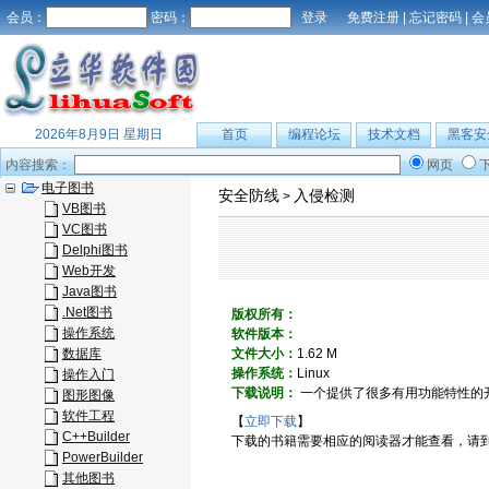
会员：
密码：
免费注册
|
忘记密码
|
会
2026年8月9日 星期日
首页
编程论坛
技术文档
黑客安
内容搜索：
网页
电子图书
安全防线
入侵检测
>
VB图书
VC图书
Delphi图书
Web开发
Java图书
.Net图书
版权所有：
操作系统
软件版本：
数据库
文件大小：
1.62 M
操作系统：
Linux
操作入门
下载说明：
一个提供了很多有用功能特性的开放
图形图像
软件工程
【
立即下载
】
C++Builder
下载的书籍需要相应的阅读器才能查看，请
PowerBuilder
其他图书