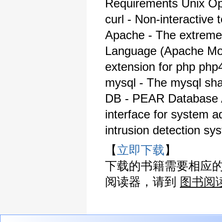
Requirements Unix Ope
curl - Non-interactiv
Apache - The extremel
Language (Apache Mod
extension for php php4
mysql - The mysql sha
DB - PEAR Database A
interface for system a
intrusion detection sy
【
立即下载
】
下载的书籍需要相应
阅读器，请到
图书阅