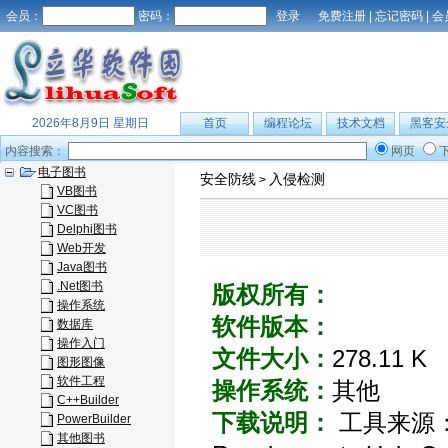
会员：
密码：
免费注册
|
忘记密码
|
会
2026年8月9日 星期日
首页
编程论坛
技术文档
黑客安
内容搜索：
网页
电子图书
安全防线
入侵检测
>
VB图书
VC图书
Delphi图书
Web开发
Java图书
.Net图书
版权所有：
操作系统
软件版本：
数据库
操作入门
文件大小：
278.11 K
图形图像
软件工程
操作系统：
其他
C++Builder
下载说明：
工具来源：http
PowerBuilder
其他图书