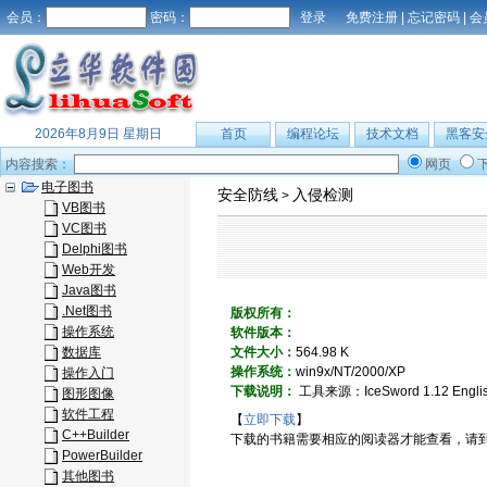
会员：
密码：
免费注册
|
忘记密码
|
会
2026年8月9日 星期日
首页
编程论坛
技术文档
黑客安
内容搜索：
网页
电子图书
安全防线
入侵检测
>
VB图书
VC图书
Delphi图书
Web开发
Java图书
.Net图书
版权所有：
操作系统
软件版本：
数据库
文件大小：
564.98 K
操作系统：
win9x/NT/2000/XP
操作入门
下载说明：
工具来源：IceSword 1.12 
图形图像
软件工程
【
立即下载
】
C++Builder
下载的书籍需要相应的阅读器才能查看，请
PowerBuilder
其他图书