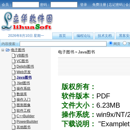
会员：
密码：
免费注册
|
忘记密码
|
会
2026年8月10日 星期一
首页
编程论坛
技术文档
黑客安
内容搜索：
网页
电子图书
电子图书
Java图书
>
VB图书
VC图书
Delphi图书
Web开发
Java图书
.Net图书
版权所有：
操作系统
数据库
软件版本：
PDF
操作入门
文件大小：
6.23MB
图形图像
软件工程
操作系统：
win9x/NT/
C++Builder
PowerBuilder
下载说明：
"Examplets"
其他图书