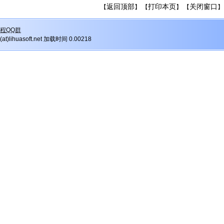
返回顶部
打印本页
关闭窗口
【
】 【
】 【
】
程QQ群
r(at)lihuasoft.net 加载时间 0.00218