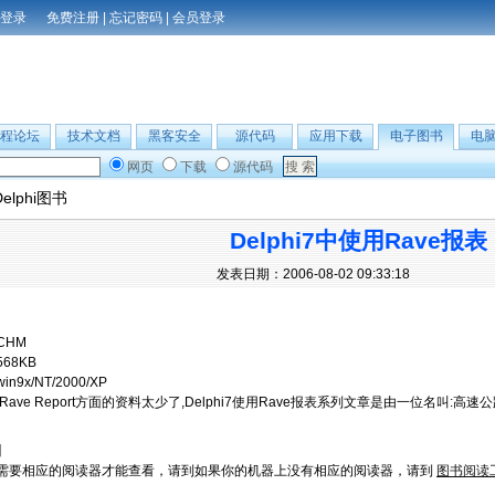
免费注册
|
忘记密码
|
会员登录
程论坛
技术文档
黑客安全
源代码
应用下载
电子图书
电
网页
下载
源代码
Delphi图书
Delphi7中使用Rave报表
发表日期：2006-08-02 09:33:18
CHM
568KB
win9x/NT/2000/XP
Rave Report方面的资料太少了,Delphi7使用Rave报表系列文章是由一位名叫:
】
需要相应的阅读器才能查看，请到如果你的机器上没有相应的阅读器，请到
图书阅读