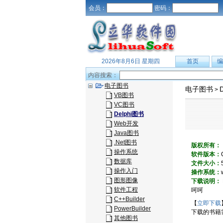
会员：
密码：
2026年8月6日 星期四
首页
编
内容搜索：
电子图书
电子图书
>
VB图书
VC图书
Delphi图书
Web开发
Java图书
.Net图书
版权所有：
操作系统
软件版本：
数据库
文件大小：
操作入门
操作系统：
图形图像
下载说明：
软件工程
呵呵
C++Builder
【
立即下载
PowerBuilder
下载的书籍
其他图书