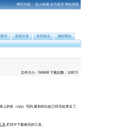
网页功能：
加入收藏
设为首页
网站搜索
脑硬件
游戏开发
休闲娱乐
编程网站
文件大小：568KB 下载次数：10873
高速公路上的鱼（cyq）写的,最初的出处已经无处查证了,
工具
栏目中下载相关的工具。