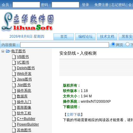
会员：
密码：
免费注册
|
忘记密码
|
会
2026年8月6日 星期四
首页
编程论坛
技术文档
黑客安
内容搜索：
网页
电子图书
安全防线
入侵检测
>
VB图书
VC图书
Delphi图书
Web开发
Java图书
.Net图书
版权所有：
操作系统
软件版本：
1.18
数据库
文件大小：
1.94 M
操作系统：
win9x/NT/2000/XP
操作入门
下载说明：
图形图像
软件工程
【
立即下载
】
C++Builder
下载的书籍需要相应的阅读器才能查看，请
PowerBuilder
其他图书