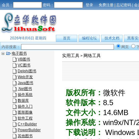
会员：
密码：
免费注册
|
忘记密码
|
会
2026年8月6日 星期四
首页
编程论坛
技术文档
黑客安
内容搜索：
网页
电子图书
实用工具
网络工具
>
VB图书
VC图书
Delphi图书
Web开发
Java图书
.Net图书
版权所有：
微软件
操作系统
数据库
软件版本：
8.5
操作入门
文件大小：
14.6MB
图形图像
软件工程
操作系统：
win9x/NT/
C++Builder
PowerBuilder
下载说明：
Window
其他图书