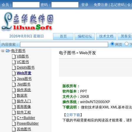
会员：
密码：
免费注册
|
忘记密码
|
会
2026年8月9日 星期日
首页
编程论坛
技术文档
黑客安
内容搜索：
网页
电子图书
电子图书
Web开发
>
VB图书
VC图书
Delphi图书
Web开发
Java图书
.Net图书
版权所有：
操作系统
软件版本：
PPT
数据库
文件大小：
26KB
操作入门
操作系统：
win9x/NT/2000/XP
图形图像
下载说明：
微软技术讲座XML XML基本语法 Sche
软件工程
【
立即下载
】
C++Builder
下载的书籍需要相应的阅读器才能查看，请
PowerBuilder
其他图书