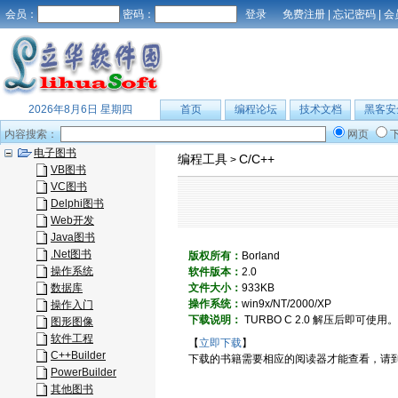
会员：
密码：
免费注册
|
忘记密码
|
会
2026年8月6日 星期四
首页
编程论坛
技术文档
黑客安
内容搜索：
网页
电子图书
编程工具
C/C++
>
VB图书
VC图书
Delphi图书
Web开发
Java图书
.Net图书
版权所有：
Borland
操作系统
软件版本：
2.0
数据库
文件大小：
933KB
操作系统：
win9x/NT/2000/XP
操作入门
下载说明：
TURBO C 2.0 解压后即可使用。
图形图像
软件工程
【
立即下载
】
C++Builder
下载的书籍需要相应的阅读器才能查看，请
PowerBuilder
其他图书