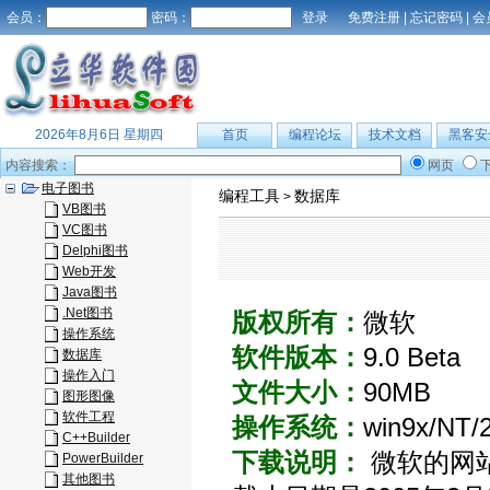
会员：
密码：
免费注册
|
忘记密码
|
会
2026年8月6日 星期四
首页
编程论坛
技术文档
黑客安
内容搜索：
网页
电子图书
编程工具
数据库
>
VB图书
VC图书
Delphi图书
Web开发
Java图书
.Net图书
版权所有：
微软
操作系统
软件版本：
9.0 Beta
数据库
操作入门
文件大小：
90MB
图形图像
软件工程
操作系统：
win9x/NT/
C++Builder
下载说明：
微软的网站提供
PowerBuilder
其他图书