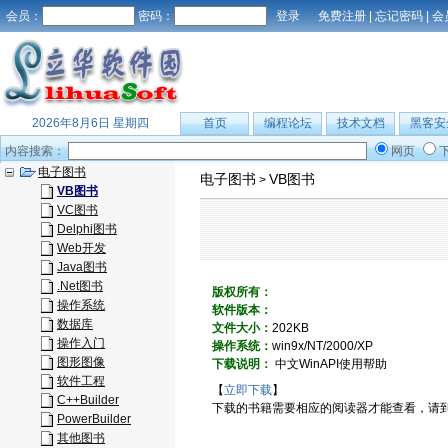
会员：
密码：
免费注册
|
忘记密码
|
会
2026年8月6日 星期四
首页
编程论坛
技术文档
黑客安
内容搜索：
网页
电子图书
电子图书
VB图书
>
VB图书
VC图书
Delphi图书
Web开发
Java图书
.Net图书
版权所有：
操作系统
软件版本：
数据库
文件大小：
202KB
操作入门
操作系统：
win9x/NT/2000/XP
图形图像
下载说明：
中文WinAPI使用帮助
软件工程
【
立即下载
】
C++Builder
下载的书籍需要相应的阅读器才能查看，请
PowerBuilder
其他图书