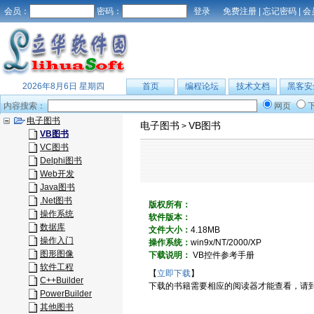
会员：
密码：
免费注册
|
忘记密码
|
会
2026年8月6日 星期四
首页
编程论坛
技术文档
黑客安
内容搜索：
网页
电子图书
电子图书
VB图书
>
VB图书
VC图书
Delphi图书
Web开发
Java图书
.Net图书
版权所有：
操作系统
软件版本：
数据库
文件大小：
4.18MB
操作入门
操作系统：
win9x/NT/2000/XP
图形图像
下载说明：
VB控件参考手册
软件工程
【
立即下载
】
C++Builder
下载的书籍需要相应的阅读器才能查看，请
PowerBuilder
其他图书