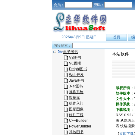
会员：
密码：
2026年8月9日 星期日
首页
编
内容搜索：
电子图书
本站软件
VB图书
VC图书
Delphi图书
Web开发
Java图书
.Net图书
版权所有：
操作系统
软件版本：
数据库
文件大小：
操作入门
操作系统：
图形图像
下载说明：
软件工程
RSS 0.9
C++Builder
表 从网络
表 快速搜
PowerBuilder
其他图书
【
立即下载