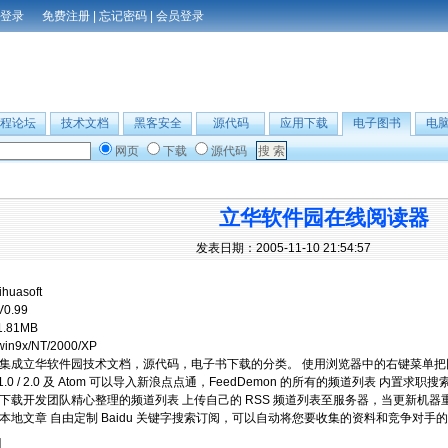
免费注册
|
忘记密码
|
会员登录
程论坛
技术文档
黑客安全
源代码
应用下载
电子图书
电
网页
下载
源代码
立华软件园在线阅读器
发表日期：2005-11-10 21:54:57
lihuasoft
V0.99
1.81MB
win9x/NT/2000/XP
集成立华软件园技术文档，源代码，电子书下载的分类。 使用浏览器中的右键菜单把网
2 / 1.0 / 2.0 及 Atom 可以导入新浪点点通，FeedDemon 的所有的频道列表 内
上下载开发团队精心整理的频道列表 上传自己的 RSS 频道列表至服务器，当更新机器重
索本地文章 自由定制 Baidu 关键字搜索订阅，可以自动将您要收集的资料和竞争对手
】