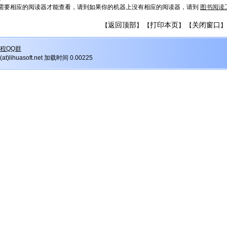
需要相应的阅读器才能查看，请到如果你的机器上没有相应的阅读器，请到
图书阅读
返回顶部
打印本页
关闭窗口
【
】 【
】 【
】
程QQ群
r(at)lihuasoft.net 加载时间 0.00225