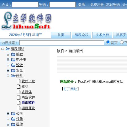
会员：
密码：
免费注册
|
忘记密码
|
会
2026年8月5日 星期三
首页
编程论坛
技术文档
黑客安
内容搜索：
网页
编程网站
软件
自由软件
>
编程
电子书
设计
安全
软件
软件下载
网站简介：
Postfix中国站和extmail官方站
驱动
【
打开网址
】
多媒体
商业软件
自由软件
项目开发
公司
娱乐
硬件