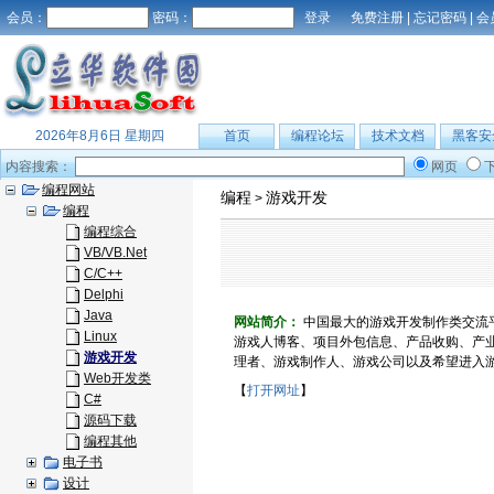
会员：
密码：
免费注册
|
忘记密码
|
会
2026年8月6日 星期四
首页
编程论坛
技术文档
黑客安
内容搜索：
网页
编程网站
编程
游戏开发
>
编程
编程综合
VB/VB.Net
C/C++
Delphi
Java
网站简介：
中国最大的游戏开发制作类交流
Linux
游戏人博客、项目外包信息、产品收购、产
游戏开发
理者、游戏制作人、游戏公司以及希望进入
Web开发类
【
打开网址
】
C#
源码下载
编程其他
电子书
设计