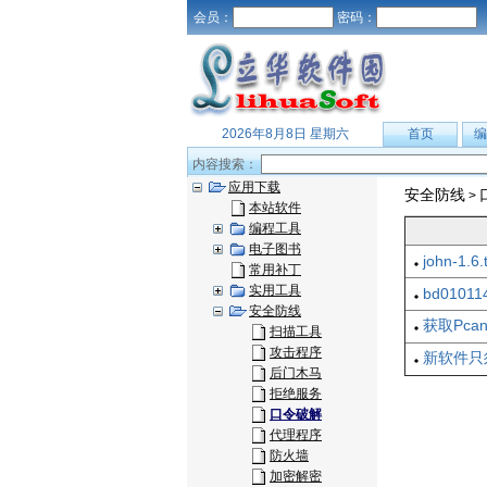
会员：
密码：
2026年8月8日 星期六
首页
编
内容搜索：
应用下载
安全防线
>
本站软件
编程工具
电子图书
john-1.6.
常用补丁
实用工具
bd01011
安全防线
获取Pca
扫描工具
攻击程序
新软件只
后门木马
拒绝服务
口令破解
代理程序
防火墙
加密解密