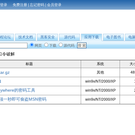
免费注册
|
忘记密码
|
会员登录
程论坛
技术文档
黑客安全
源代码
应用下载
电子图书
电
网页
下载
源代码
口令破解
标题
系统
大
tar.gz
其他
48
4
win9x/NT/2000/XP
nywhere的密码工具
win9x/NT/2000/XP
须一秒即可偷盗MSN密码
win9x/NT/2000/XP