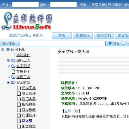
会员：
密码：
免费注册
|
忘记密码
|
会
2026年8月8日 星期六
首页
编程论坛
技术文档
黑客安
内容搜索：
网页
应用下载
安全防线
防火墙
>
本站软件
编程工具
电子图书
常用补丁
实用工具
安全防线
版权所有：
扫描工具
软件版本：
6.10.100.1281
攻击程序
文件大小：
2.18 M
操作系统：
win9x/NT/2000/XP
后门木马
下载说明：
具体请参考readme.txt以及给作者发
拒绝服务
口令破解
【
立即下载
】
代理程序
下载的书籍需要相应的阅读器才能查看，请
防火墙
加密解密