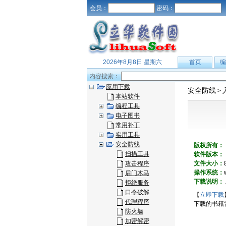
会员：
密码：
2026年8月8日 星期六
首页
编
内容搜索：
应用下载
安全防线
>
本站软件
编程工具
电子图书
常用补丁
实用工具
安全防线
版权所有：
扫描工具
软件版本：
攻击程序
文件大小：
操作系统：
后门木马
下载说明：
拒绝服务
口令破解
【
立即下载
代理程序
下载的书籍
防火墙
加密解密