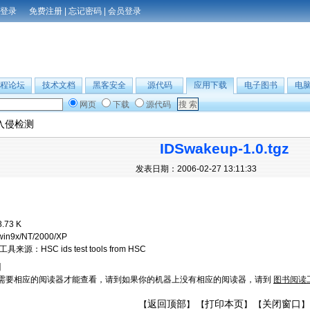
免费注册
|
忘记密码
|
会员登录
程论坛
技术文档
黑客安全
源代码
应用下载
电子图书
电
网页
下载
源代码
入侵检测
IDSwakeup-1.0.tgz
发表日期：2006-02-27 13:11:33
8.73 K
win9x/NT/2000/XP
工具来源：HSC ids test tools from HSC
】
需要相应的阅读器才能查看，请到如果你的机器上没有相应的阅读器，请到
图书阅读
返回顶部
打印本页
关闭窗口
【
】 【
】 【
】