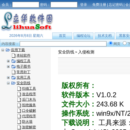
会员：
密码：
免费注册
|
忘记密码
|
会
2026年8月8日 星期六
首页
编程论坛
技术文档
黑客安
内容搜索：
网页
应用下载
安全防线
入侵检测
>
本站软件
编程工具
电子图书
常用补丁
实用工具
安全防线
版权所有：
扫描工具
软件版本：
V1.0.2
攻击程序
后门木马
文件大小：
243.68 K
拒绝服务
口令破解
操作系统：
win9x/NT/
代理程序
下载说明：
工具来源：Car
防火墙
加密解密