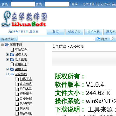
会员：
密码：
免费注册
|
忘记密码
|
会
2026年8月7日 星期五
首页
编程论坛
技术文档
黑客安
内容搜索：
网页
应用下载
安全防线
入侵检测
>
本站软件
编程工具
电子图书
常用补丁
实用工具
安全防线
版权所有：
扫描工具
软件版本：
V1.0.4
攻击程序
后门木马
文件大小：
244.62 K
拒绝服务
口令破解
操作系统：
win9x/NT/
代理程序
下载说明：
工具来源：Car
防火墙
加密解密