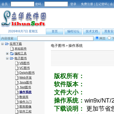
会员：
密码：
免费注册
|
忘记密码
|
会
2026年8月7日 星期五
首页
编程论坛
技术文档
黑客安
内容搜索：
网页
应用下载
电子图书
操作系统
>
本站软件
编程工具
电子图书
VB图书
VC图书
Delphi图书
版权所有：
Web开发
Java图书
软件版本：
.Net图书
文件大小：
操作系统
数据库
操作系统：
win9x/NT/
操作入门
图形图像
下载说明：
更加节省您学
软件工程