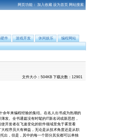
网页功能：
加入收藏
设为首页
网站搜索
脑硬件
游戏开发
休闲娱乐
编程网站
文件大小：504KB 下载次数：12901
己十余年来编程经验的集结。在名人出书成为热潮的
薄发。全书通篇没有时髦的IT新名词或新思想，
能使开发者在飞速变化的软件领域里免于雾里看
广大程序员大有裨益，无论是从技术角度还是从职
托出，但是，其中的每一个部分其实都可以单独