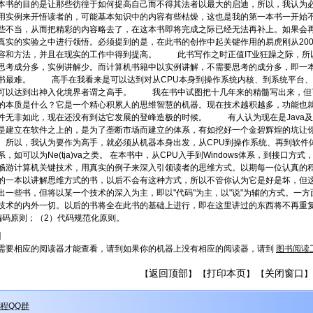
本书的目的是让那些彷徨于如何提高自己而不得其法者以最大的启迪，所以，我认为必
用实例来开悟读者的，可能基本知识中的内容有些枯燥，这也是我的第一本书一开始
些不当，从而把精彩的内容略去了，在这本书即将完成之际已经无法再补上。如果
真实的实验之中进行领悟。必须提到的是，在此书的创作中起关键作用的易虎刚从20
容和方法，并且在现实的工作中得到提高。 此书写作之时正值IT业狂躁之际，所
思考成分多，实例讲解少。而计算机书籍中以实例讲解，不需要思考的成分多，即一
书最难。 高手在我看来是可以达到对从CPU本身到操作系统内核、到系统平台、
可以达到出神入化境界者谓之高手。 我在书中试图把十几年来的精髓写出来，
的本质是什么？它是一个精心积累人的思维智慧的机器。现在技术越积越多，功能也
件无非如此，现在还没有到达它发展的登峰造极的时候。 有人认为现在是Java及.
.Net是建立在软件之上的，是为了垄断市场而建立的体系，有如挖好一个金碧辉煌的坑
。所以，我认为要作为高手，就必须从机器本身出发，从CPU到操作系统、再到软件
，如可以为Ne(tja)va之类。 在本书中，从CPU入手到Windows体系，到接
畅游计算机关键技术，用真实的例子来深入引领读者的思维方式。以期每一位认真
的一本以讲解思维方式的书，以后不会有这种方式，所以不管你认为它是好是坏，但这
出一些书，但将以某一个技术的深入为主，即以"代码"为主，以"说"为辅的方式。一
技术的内外一切。以后的书将全在此书的基础上进行，即在这里讲过的东西将不再重
编码原则；（2）代码规范化原则。
】
需要相应的阅读器才能查看，请到如果你的机器上没有相应的阅读器，请到
图书阅读
返回顶部
打印本页
关闭窗口
【
】 【
】 【
】
程QQ群