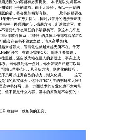
须把握的内容都有必要提及。 本书是以先讲基本
不知如何下手的缘故。由于无经验，所以一开始的
会再版的话，将会更加精彩有趣。 此书的精要在
01年开始一直努力协助，同时以亲身的进步来证明
以书中一再强调耐心，强调方法，所以很难写。难
本不需要动什么脑筋的书最容易写。像这本几乎是
到应用软件体系，到软件的具体工作都有着深层次
但可能会存在书不达意之处，请众高手笑纳。
就越来越强大，智能化也就越来越无所不在。千万
Net的时代，有谁还需要C及汇编呢？要知道，
让你往里跳，还自以为站在巨人的肩膀上，事实上成
体系。当你做到这一点时，你会发现自己也可以建
口方式，再到代码规范化；从分析方法，到优化的技巧，
的程序员可以提升自己的功力，渐入化境。 这可
是我的真实体会，这种以"说"为主的书确实太难！
方面这种书好写，另一方面技术的专业化也不太可能
复。但不管是什么内容，基本的原则是不会变的：
工具
栏目中下载相关的工具。