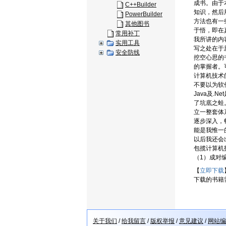
成书。由于
C++Builder
知识，然后
PowerBuilder
方法也有一
其他图书
于悟，即在
常用补丁
我所讲的内
实用工具
写之处在于
安全防线
挖空心思的
的掌握者。
计算机技术
不要以为软
Java及
了坑底之蛙
立一整套体系
逐步深入，
能是我惟一
以后我还会
包揽计算机
（1）成对
【
立即下载
下载的书籍
关于我们
/
给我留言
/
版权举报
/
意见建议
/
网站编