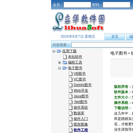
会员：
密码：
2026年8月7日 星期五
首页
编
内容搜索：
应用下载
电子图书
>
本站软件
编程工具
电子图书
VB图书
VC图书
Delphi图书
版权所有：
Web开发
软件版本：
Java图书
文件大小：
.Net图书
操作系统：
操作系统
下载说明：
数据库
这几年中，
操作入门
而是踏踏实
花，才能更
图形图像
业生涯指导
软件工程