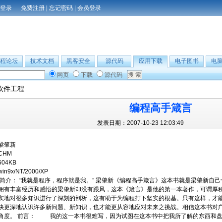
免费注册
|
忘记密码
|
会员登录
程论坛
技术文档
黑客安全
源代码
应用下载
电子图书
电
网页
下载
源代码
软件工程
编程高手箴言
发表日期：2007-10-23 12:03:49
梁肇新
CHM
504KB
win9x/NT/2000/XP
简介： “我就是程序，程序就是我。” 梁肇新《编程高手箴言》这本书就是梁肇新自
拥有丰富经历和感悟的梁肇新却没有跟风，这本《箴言》是他的第一本著作，可谓厚积
实地对很多知识进行了深刻的剖析，这有助于为编程打下坚实的根基。只有这样，才
快更深地认识许多新问题、新知识，也才能更从容地应对未来之挑战。相信这本书对
角度。 前言： 我的这一本书很难写，因为试图在这本书中把我所了解的东西和盘