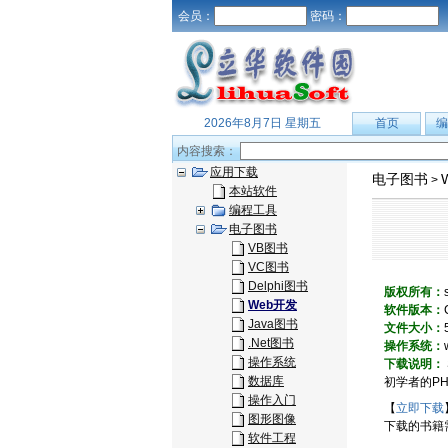
会员：
密码：
2026年8月7日 星期五
首页
编
内容搜索：
应用下载
电子图书
>
本站软件
编程工具
电子图书
VB图书
VC图书
Delphi图书
版权所有：
Web开发
软件版本：
Java图书
文件大小：
.Net图书
操作系统：
操作系统
下载说明：
数据库
初学者的P
操作入门
【
立即下载
图形图像
下载的书籍
软件工程