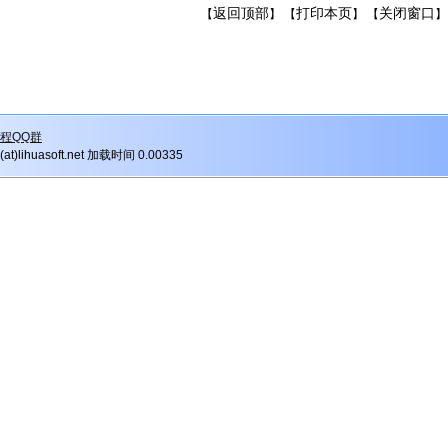
返回顶部
打印本页
关闭窗口
【
】 【
】 【
】
程QQ群
r(at)lihuasoft.net 加载时间 0.00335