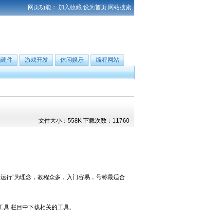
网页功能：
加入收藏
设为首页
网站搜索
脑硬件
游戏开发
休闲娱乐
编程网站
文件大小：558K 下载次数：11760
快速运行”为理念，教程众多，入门容易，号称最适合
工具
栏目中下载相关的工具。