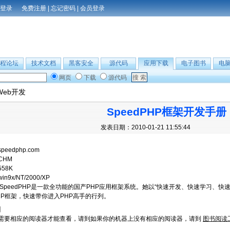
免费注册
|
忘记密码
|
会员登录
程论坛
技术文档
黑客安全
源代码
应用下载
电子图书
电
网页
下载
源代码
Web开发
SpeedPHP框架开发手册
发表日期：2010-01-21 11:55:44
speedphp.com
CHM
558K
win9x/NT/2000/XP
SpeedPHP是一款全功能的国产PHP应用框架系统。她以“快速开发、快速学习、
HP框架，快速带你进入PHP高手的行列。
】
需要相应的阅读器才能查看，请到如果你的机器上没有相应的阅读器，请到
图书阅读