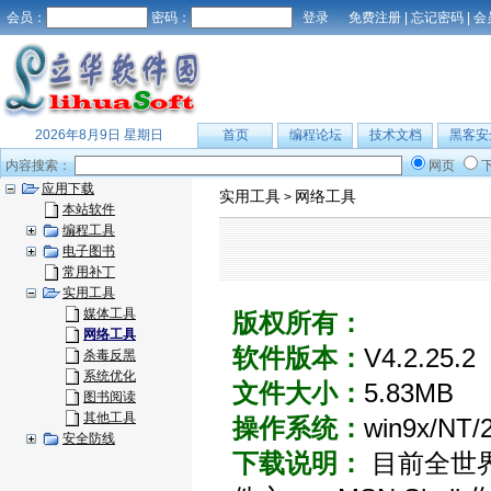
会员：
密码：
免费注册
|
忘记密码
|
会
2026年8月9日 星期日
首页
编程论坛
技术文档
黑客安
内容搜索：
网页
应用下载
实用工具
网络工具
>
本站软件
编程工具
电子图书
常用补丁
实用工具
媒体工具
版权所有：
网络工具
软件版本：
V4.2.25.2
杀毒反黑
系统优化
文件大小：
5.83MB
图书阅读
其他工具
操作系统：
win9x/NT/
安全防线
下载说明：
目前全世界唯